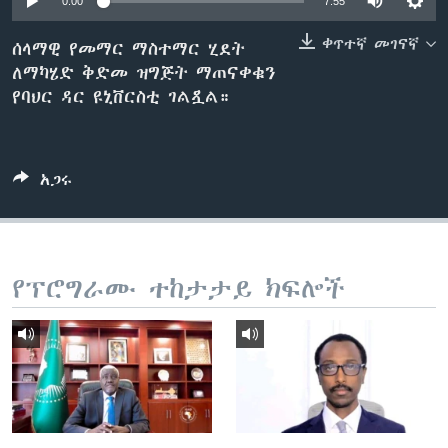
0:00
7:55
ቀጥተኛ መገናኛ
ሰላማዊ የመማር ማስተማር ሂደት
ለማካሄድ ቅድመ ዝግጅት ማጠናቀቁን
ቋንቋዎች
የባህር ዳር ዩኒቨርስቲ ገልጿል።
አጋሩ
የፕሮግራሙ ተከታታይ ክፍሎች