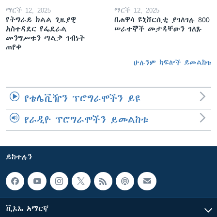
ማርች 12, 2025
ማርች 12, 2025
የትግራይ ክልል ጊዜያዊ
በሐዋሳ ዩኒቨርሲቲ ያገለገሉ 800
አስተዳደር የፌደራል
ሠራተኞች መታዳቸውን ገለጹ
መንግሥቱን ጣልቃ ገብነት
ጠየቀ
ሁሉንም ክፍሎች ይመልከቱ
የቴሌቪዥን ፕሮግራሞችን ይዩ
የራዲዮ ፕሮግራሞችን ይመልከቱ
ይከተሉን
ቪኦኤ አማርኛ