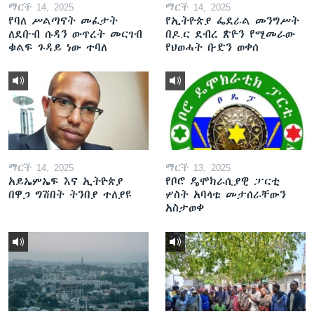
ማርች 14, 2025
ማርች 14, 2025
የባለ ሥልጣናት መፈታት
የኢትዮጵያ ፌደራል መንግሥት
ለደቡብ ሱዳን ውጥረት መርገብ
በዶ.ር ደብረ ጽዮን የሚመራው
ቁልፍ ጉዳይ ነው ተባለ
የህወሓት ቡድን ወቀሰ
ማርች 14, 2025
ማርች 13, 2025
አይኤምኤፍ እና ኢትዮጵያ
የቦሮ ዴሞክራሲያዊ ፓርቲ
በዋጋ ግሽበት ትንበያ ተለያዩ
ሦስት አባላቱ መታሰራቸውን
አስታወቀ