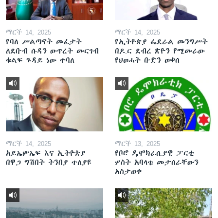
ማርች 14, 2025
ማርች 14, 2025
የባለ ሥልጣናት መፈታት
የኢትዮጵያ ፌደራል መንግሥት
ለደቡብ ሱዳን ውጥረት መርገብ
በዶ.ር ደብረ ጽዮን የሚመራው
ቁልፍ ጉዳይ ነው ተባለ
የህወሓት ቡድን ወቀሰ
ማርች 14, 2025
ማርች 13, 2025
አይኤምኤፍ እና ኢትዮጵያ
የቦሮ ዴሞክራሲያዊ ፓርቲ
በዋጋ ግሽበት ትንበያ ተለያዩ
ሦስት አባላቱ መታሰራቸውን
አስታወቀ