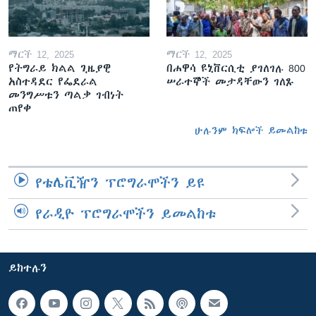
ማርች 12, 2025
ማርች 12, 2025
የትግራይ ክልል ጊዜያዊ
በሐዋሳ ዩኒቨርሲቲ ያገለገሉ 800
አስተዳደር የፌደራል
ሠራተኞች መታዳቸውን ገለጹ
መንግሥቱን ጣልቃ ገብነት
ጠየቀ
ሁሉንም ክፍሎች ይመልከቱ
የቴሌቪዥን ፕሮግራሞችን ይዩ
የራዲዮ ፕሮግራሞችን ይመልከቱ
ይከተሉን