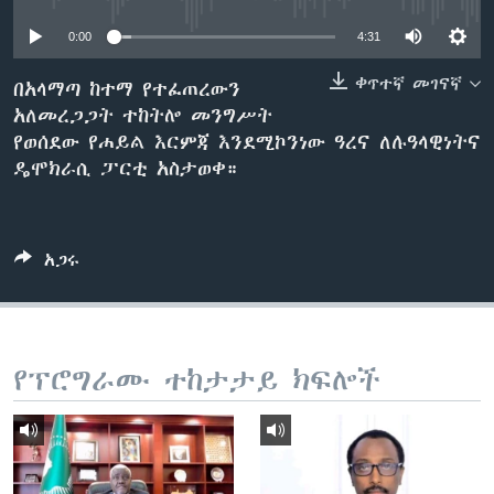
0:00
4:31
ቋንቋዎች
ቀጥተኛ መገናኛ
በአላማጣ ከተማ የተፈጠረውን
አለመረጋጋት ተከትሎ መንግሥት
የወሰደው የሐይል እርምጃ እንደሚኮንነው ዓረና ለሉዓላዊነትና
ዴሞክራሲ ፓርቲ አስታወቀ።
አጋሩ
የፕሮግራሙ ተከታታይ ክፍሎች