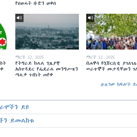
የህወሓት ቡድን ወቀሰ
ማርች 12, 2025
ማርች 12, 2025
ስት
የትግራይ ክልል ጊዜያዊ
በሐዋሳ ዩኒቨርሲቲ ያገለገሉ
ወቀ
አስተዳደር የፌደራል መንግሥቱን
ሠራተኞች መታዳቸውን ገ
ጣልቃ ገብነት ጠየቀ
ሁሉንም ክፍሎች ይ
ራሞችን ይዩ
ችን ይመልከቱ