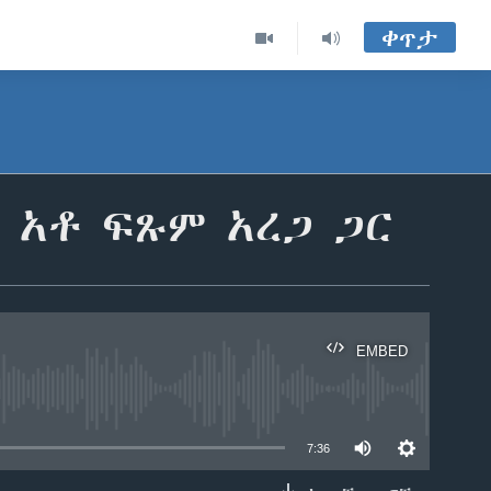
ቀጥታ
 አቶ ፍጹም አረጋ ጋር
EMBED
able
7:36