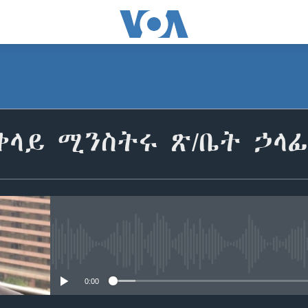
ላይ ሚንስትሩ ጽ/ቤት ኃላፊ
No media source currently avail
0:00