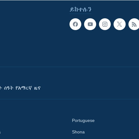
ይከተሉን
ት ሰዓት የአማርኛ ዜና
Portuguese
a
Shona