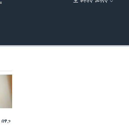
ቀጥተኛ መገናኛ
።
EMBED
 በዋጋ