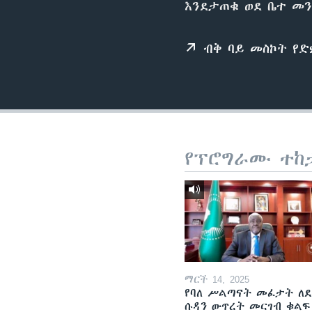
እንደታጠቁ ወደ ቤተ መን
ብቅ ባይ መስኮት የ
የፕሮግራሙ ተከ
ማርች 14, 2025
የባለ ሥልጣናት መፈታት ለ
ሱዳን ውጥረት መርገብ ቁልፍ