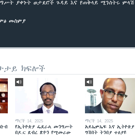
ግሥት ያቀኑት ወታደሮች ጉዳይ እና የጠቅላይ ሚንስትሩ ምላሽ
ድምፅ መስምያ
ታታይ ክፍሎች
ማርች 14, 2025
ማርች 14, 2025
ደቡብ
የኢትዮጵያ ፌደራል መንግሥት
አይኤምኤፍ እና ኢትዮጵያ
በዶ.ር ደብረ ጽዮን የሚመራው
ግሽበት ትንበያ ተለያዩ