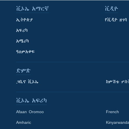
ቪኦኤ አማርኛ
ቪዲዮ
ኢትዮጵያ
የቪዲዮ ዘገባ
አፍሪካ
አሜሪካ
ዓለምአቀፍ
ድምጽ
ጋቢና ቪኦኤ
ከምሽቱ ሦስ
ቪኦኤ አፍሪካ
Afaan Oromoo
French
Amharic
Kinyarwand