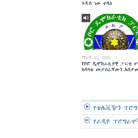
ጉዳይ ነው ተባለ
ማርች 13, 2025
የቦሮ ዴሞክራሲያዊ ፓርቲ ሦ
አባላቱ መታሰራቸውን አስታ
የቴሌቪዥን ፕሮግ
የራዲዮ ፕሮግራሞ