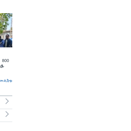
 800
ለጹ
መልከቱ