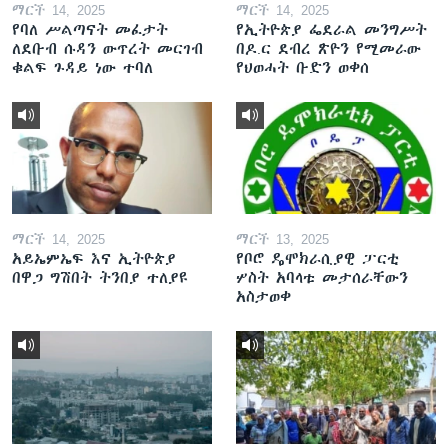
ማርች 14, 2025
ማርች 14, 2025
የባለ ሥልጣናት መፈታት
የኢትዮጵያ ፌደራል መንግሥት
ለደቡብ ሱዳን ውጥረት መርገብ
በዶ.ር ደብረ ጽዮን የሚመራው
ቁልፍ ጉዳይ ነው ተባለ
የህወሓት ቡድን ወቀሰ
ማርች 14, 2025
ማርች 13, 2025
አይኤምኤፍ እና ኢትዮጵያ
የቦሮ ዴሞክራሲያዊ ፓርቲ
በዋጋ ግሽበት ትንበያ ተለያዩ
ሦስት አባላቱ መታሰራቸውን
አስታወቀ