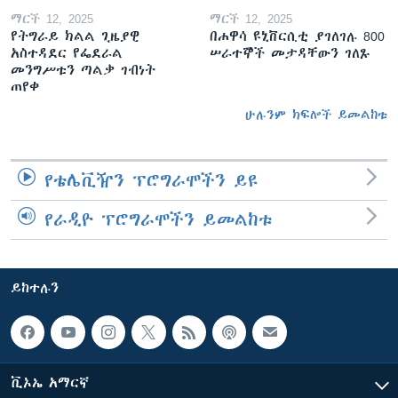
ማርች 12, 2025
ማርች 12, 2025
የትግራይ ክልል ጊዜያዊ
በሐዋሳ ዩኒቨርሲቲ ያገለገሉ 800
አስተዳደር የፌደራል
ሠራተኞች መታዳቸውን ገለጹ
መንግሥቱን ጣልቃ ገብነት
ጠየቀ
ሁሉንም ክፍሎች ይመልከቱ
የቴሌቪዥን ፕሮግራሞችን ይዩ
የራዲዮ ፕሮግራሞችን ይመልከቱ
ይከተሉን
ቪኦኤ አማርኛ