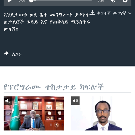
0:00
6:20
ቀጥተኛ መገናኛ
እንደታጠቁ ወደ ቤተ መንግሥት ያቀኑት
ወታደሮች ጉዳይ እና የጠቅላይ ሚንስትሩ
ቋንቋዎች
ምላሽ።
አጋሩ
የፕሮግራሙ ተከታታይ ክፍሎች