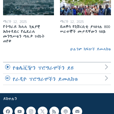
ማርች 12, 2025
ማርች 12, 2025
የትግራይ ክልል ጊዜያዊ
በሐዋሳ ዩኒቨርሲቲ ያገለገሉ 800
አስተዳደር የፌደራል
ሠራተኞች መታዳቸውን ገለጹ
መንግሥቱን ጣልቃ ገብነት
ጠየቀ
ሁሉንም ክፍሎች ይመልከቱ
የቴሌቪዥን ፕሮግራሞችን ይዩ
የራዲዮ ፕሮግራሞችን ይመልከቱ
ይከተሉን