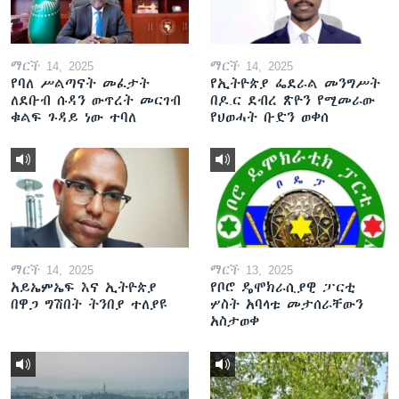
ማርች 14, 2025
ማርች 14, 2025
የባለ ሥልጣናት መፈታት
የኢትዮጵያ ፌደራል መንግሥት
ለደቡብ ሱዳን ውጥረት መርገብ
በዶ.ር ደብረ ጽዮን የሚመራው
ቁልፍ ጉዳይ ነው ተባለ
የህወሓት ቡድን ወቀሰ
ማርች 14, 2025
ማርች 13, 2025
አይኤምኤፍ እና ኢትዮጵያ
የቦሮ ዴሞክራሲያዊ ፓርቲ
በዋጋ ግሽበት ትንበያ ተለያዩ
ሦስት አባላቱ መታሰራቸውን
አስታወቀ