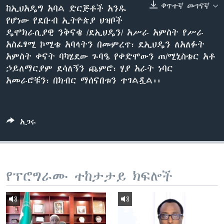
ቀጥተኛ መገናኛ
ከኢህአዴግ አባል ድርጅቶች አንዱ
የሆነው የደቡብ ኢትዮጵያ ህዝቦች
ዴሞክራሲያዊ ንቅናቄ /ደኢህዴን/ አሥራ አምስት የሥራ
ቋንቋዎች
አስፈፃሚ ኮሚቴ አባላትን በመምረጥ፣ ደኢህዴን ለአለፉት
አምስት ቀናት ባካሄደው ጉባዔ የቀድሞውን ጠ/ሚኒስቴር አቶ
ኃይለማርያም ደሳለኝን ጨምሮ፣ ሃያ አራት ነባር
አመራሮቹን፣ በክብር ማሰናበቱን ተገልጿል፡፡
አጋሩ
የፕሮግራሙ ተከታታይ ክፍሎች