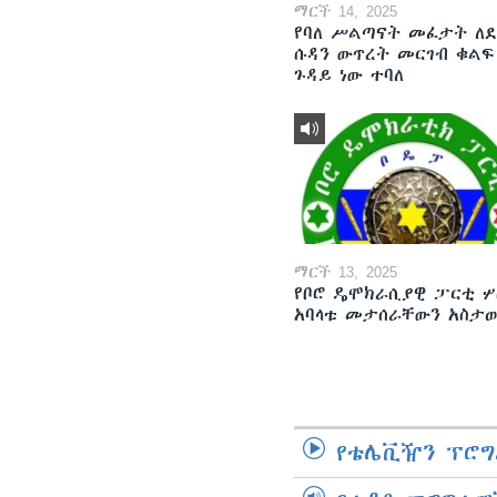
ማርች 14, 2025
የባለ ሥልጣናት መፈታት ለ
ሱዳን ውጥረት መርገብ ቁልፍ
ጉዳይ ነው ተባለ
ማርች 13, 2025
የቦሮ ዴሞክራሲያዊ ፓርቲ ሦ
አባላቱ መታሰራቸውን አስታ
የቴሌቪዥን ፕሮግ