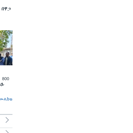
 በዋጋ
 800
ለጹ
መልከቱ