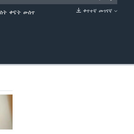
ቀጥተኛ መገናኛ
ስት ቀናት ውስጥ
EMBED