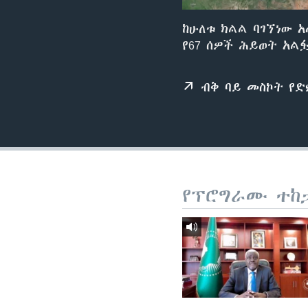
ከሁለቱ ክልል ባገኘነው 
የ67 ሰዎች ሕይወት አል
ብቅ ባይ መስኮት የ
የፕሮግራሙ ተከ