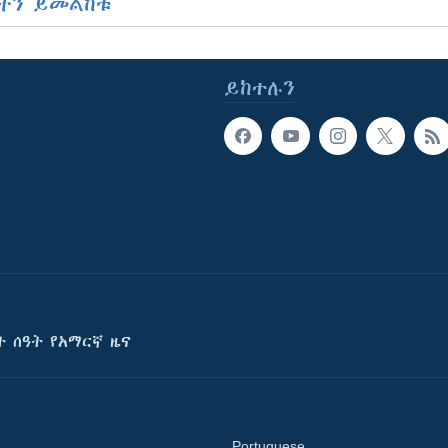
ችን ይመልከቱ
ይከተሉን
ት ሰዓት የአማርኛ ዜና
Portuguese