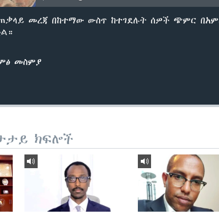
አጠቃላይ መረጃ በከተማው ውስጥ ከተገደሉት ሰዎች ጭምር በአም
ፏል።
ድምፅ መስምያ
ታታይ ክፍሎች