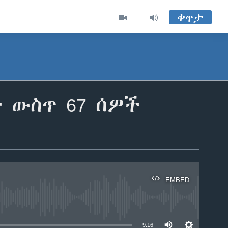
ቀጥታ
 ውስጥ 67 ሰዎች
EMBED
able
9:16