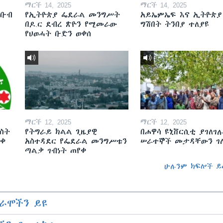
ማርች 14, 2025
ማርች 14, 2025
ደቡብ
የኢትዮጵያ ፌደራል መንግሥት
አይኤምኤፍ እና ኢትዮጵያ
በዶ.ር ደብረ ጽዮን የሚመራው
ግሽበት ትንበያ ተለያዩ
የህወሓት ቡድን ወቀሰ
ማርች 12, 2025
ማርች 12, 2025
ስት
የትግራይ ክልል ጊዜያዊ
በሐዋሳ ዩኒቨርሲቲ ያገለገሉ
ወቀ
አስተዳደር የፌደራል መንግሥቱን
ሠራተኞች መታዳቸውን ገ
ጣልቃ ገብነት ጠየቀ
ሁሉንም ክፍሎች ይ
ራሞችን ይዩ