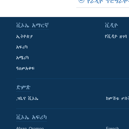
የራዲዮ ፕሮግራሞ
ቪኦኤ አማርኛ
ቪዲዮ
ኢትዮጵያ
የቪዲዮ ዘገባ
አፍሪካ
አሜሪካ
ዓለምአቀፍ
ድምጽ
ጋቢና ቪኦኤ
ከምሽቱ ሦስ
ቪኦኤ አፍሪካ
Afaan Oromoo
French