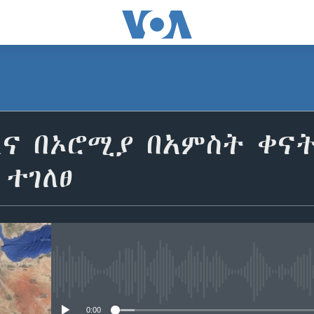
ና በኦሮሚያ በአምስት ቀናት
ተገለፀ
No media source currently avail
0:00