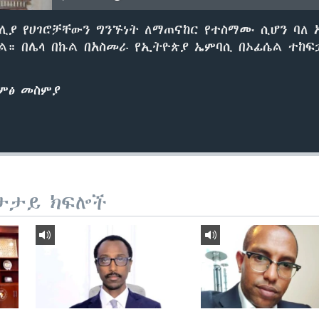
ሊያ የሀገሮቻቸውን ግንኙነት ለማጠናከር የተስማሙ ሲሆን ባለ 
። በሌላ በኩል በአስመራ የኢትዮጵያ ኤምባሲ በኦፊሴል ተከፍ
ድምፅ መስምያ
ታታይ ክፍሎች