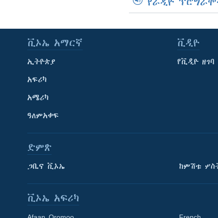
የራዲዮ ፕሮግራሞ
ቪኦኤ አማርኛ
ቪዲዮ
ኢትዮጵያ
የቪዲዮ ዘገባ
አፍሪካ
አሜሪካ
ዓለምአቀፍ
ድምጽ
ጋቢና ቪኦኤ
ከምሽቱ ሦስ
ቪኦኤ አፍሪካ
Afaan Oromoo
French