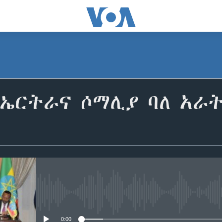
 ኤርትራና ሶማሊያ ባለ አራ
No media source currently avail
0:00