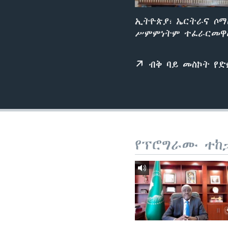
ኢትዮጵያ፣ ኤርትራና ሶማ
ሥምምነትም ተፈራርመዋል
ብቅ ባይ መስኮት የ
የፕሮግራሙ ተከ