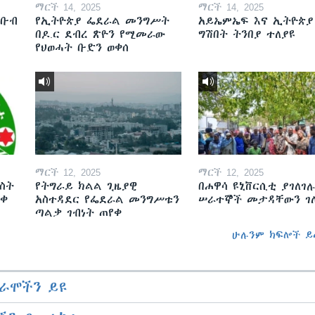
ማርች 14, 2025
ማርች 14, 2025
ደቡብ
የኢትዮጵያ ፌደራል መንግሥት
አይኤምኤፍ እና ኢትዮጵያ
በዶ.ር ደብረ ጽዮን የሚመራው
ግሽበት ትንበያ ተለያዩ
የህወሓት ቡድን ወቀሰ
ማርች 12, 2025
ማርች 12, 2025
ስት
የትግራይ ክልል ጊዜያዊ
በሐዋሳ ዩኒቨርሲቲ ያገለገሉ
ወቀ
አስተዳደር የፌደራል መንግሥቱን
ሠራተኞች መታዳቸውን ገ
ጣልቃ ገብነት ጠየቀ
ሁሉንም ክፍሎች ይ
ራሞችን ይዩ