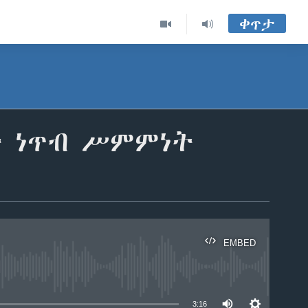
ቀጥታ
ት ነጥብ ሥምምነት
EMBED
able
3:16