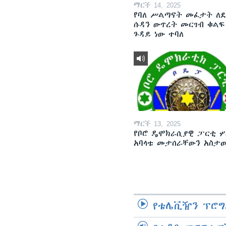
ማርች 14, 2025
የባለ ሥልጣናት መፈታት ለ
ሱዳን ውጥረት መርገብ ቁልፍ
ጉዳይ ነው ተባለ
ማርች 13, 2025
የቦሮ ዴሞክራሲያዊ ፓርቲ ሦ
አባላቱ መታሰራቸውን አስታ
የቴሌቪዥን ፕሮግ