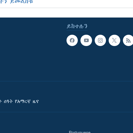
ችን ይመልከቱ
ይከተሉን
ት ሰዓት የአማርኛ ዜና
Portuguese