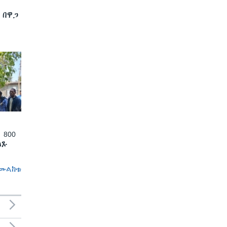
 በዋጋ
 800
ለጹ
መልከቱ