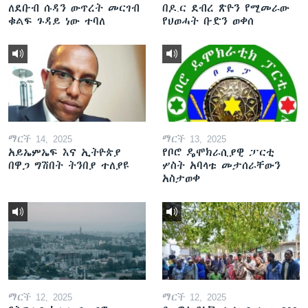
ለደቡብ ሱዳን ውጥረት መርገብ
በዶ.ር ደብረ ጽዮን የሚመራው
ቁልፍ ጉዳይ ነው ተባለ
የህወሓት ቡድን ወቀሰ
ማርች 14, 2025
ማርች 13, 2025
አይኤምኤፍ እና ኢትዮጵያ
የቦሮ ዴሞክራሲያዊ ፓርቲ
በዋጋ ግሽበት ትንበያ ተለያዩ
ሦስት አባላቱ መታሰራቸውን
አስታወቀ
ማርች 12, 2025
ማርች 12, 2025