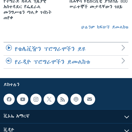
የትግራይ ክልል ጊዜያዊ
በሐዋሳ ዩኒቨርሲቲ ያገለገሉ 800
አስተዳደር የፌደራል
ሠራተኞች መታዳቸውን ገለጹ
መንግሥቱን ጣልቃ ገብነት
ጠየቀ
ሁሉንም ክፍሎች ይመልከቱ
የቴሌቪዥን ፕሮግራሞችን ይዩ
የራዲዮ ፕሮግራሞችን ይመልከቱ
ይከተሉን
ቪኦኤ አማርኛ
ቪዲዮ