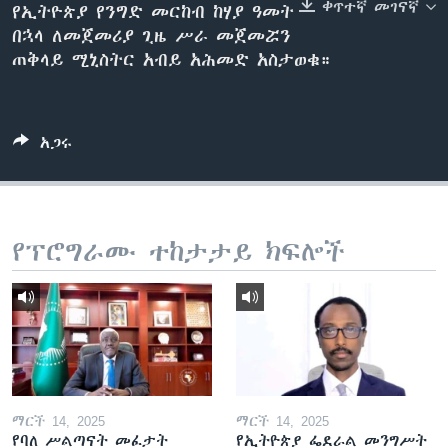
ቀጥተኛ መገናኛ
የኢትዮጵያ የንግድ መርከብ ከሃያ ዓመት
በኋላ ለመጀመሪያ ጊዜ ሥራ መጀመሯን
ጠቅላይ ሚኒስትር አብይ አሕመድ አስታወቁ።
ቋንቋዎች
አጋሩ
የፕሮግራሙ ተከታታይ ክፍሎች
ማርች 14, 2025
ማርች 14, 2025
የባለ ሥልጣናት መፈታት
የኢትዮጵያ ፌደራል መንግሥት