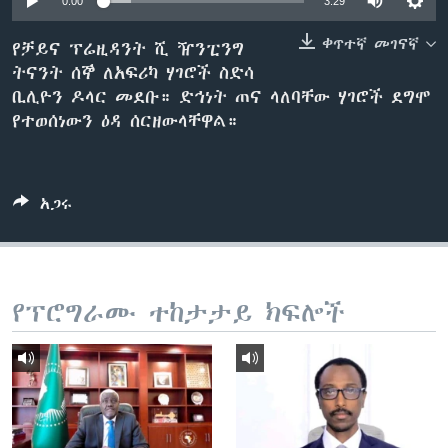
0:00
3:29
ቀጥተኛ መገናኛ
የቻይና ፕሬዚዳንት ሺ ዥንፒንግ
ትናንት ሰኞ ለአፍሪካ ሃገሮች ስድሳ
ቋንቋዎች
ቢሊዮን ዶላር መደቡ። ድኅነት ጠና ላለባቸው ሃገሮች ደግሞ
የተወሰነውን ዕዳ ሰርዘውላቸዋል።
አጋሩ
የፕሮግራሙ ተከታታይ ክፍሎች