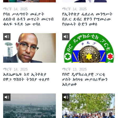
ማርች 14, 2025
ማርች 14, 2025
የባለ ሥልጣናት መፈታት
የኢትዮጵያ ፌደራል መንግሥት
ለደቡብ ሱዳን ውጥረት መርገብ
በዶ.ር ደብረ ጽዮን የሚመራው
ቁልፍ ጉዳይ ነው ተባለ
የህወሓት ቡድን ወቀሰ
ማርች 14, 2025
ማርች 13, 2025
አይኤምኤፍ እና ኢትዮጵያ
የቦሮ ዴሞክራሲያዊ ፓርቲ
በዋጋ ግሽበት ትንበያ ተለያዩ
ሦስት አባላቱ መታሰራቸውን
አስታወቀ