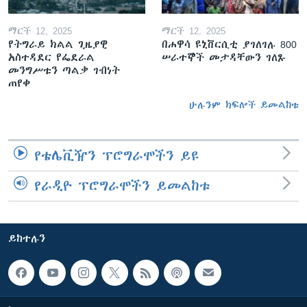
ማርች 12, 2025
ማርች 12, 2025
የትግራይ ክልል ጊዜያዊ
በሐዋሳ ዩኒቨርሲቲ ያገለገሉ 800
አስተዳደር የፌደራል
ሠራተኞች መታዳቸውን ገለጹ
መንግሥቱን ጣልቃ ገብነት
ጠየቀ
ሁሉንም ክፍሎች ይመልከቱ
የቴሌቪዥን ፕሮግራሞችን ይዩ
የራዲዮ ፕሮግራሞችን ይመልከቱ
ይከተሉን