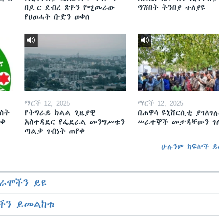
በዶ.ር ደብረ ጽዮን የሚመራው
ግሽበት ትንበያ ተለያዩ
የህወሓት ቡድን ወቀሰ
ማርች 12, 2025
ማርች 12, 2025
ስት
የትግራይ ክልል ጊዜያዊ
በሐዋሳ ዩኒቨርሲቲ ያገለገሉ
ወቀ
አስተዳደር የፌደራል መንግሥቱን
ሠራተኞች መታዳቸውን ገ
ጣልቃ ገብነት ጠየቀ
ሁሉንም ክፍሎች ይ
ራሞችን ይዩ
ችን ይመልከቱ