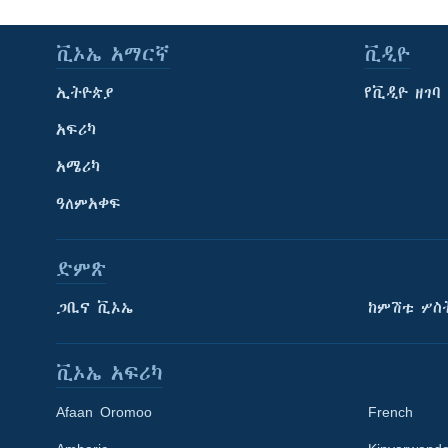
ቪኦኤ አማርኛ
ቪዲዮ
ኢትዮጵያ
የቪዲዮ ዘገባ
አፍሪካ
አሜሪካ
ዓለምአቀፍ
ድምጽ
ጋቢና ቪኦኤ
ከምሽቱ ሦስ
ቪኦኤ አፍሪካ
Afaan Oromoo
French