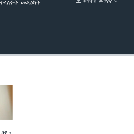
ቀጥተኛ መገናኛ
ስተላለፉት መልዕክት
EMBED
 በዋጋ