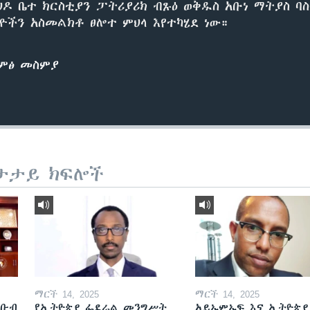
ህዶ ቤተ ክርስቲያን ፓትሪያሪክ ብጹዕ ወቅዱስ አቡነ ማትያስ ባ
ዮችን አስመልክቶ ፀሎተ ምህላ እየተካሄደ ነው።
ድምፅ መስምያ
ታታይ ክፍሎች
ማርች 14, 2025
ማርች 14, 2025
ደቡብ
የኢትዮጵያ ፌደራል መንግሥት
አይኤምኤፍ እና ኢትዮጵያ