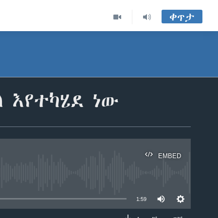
ቀጥታ
 እየተካሄደ ነው
EMBED
able
1:59