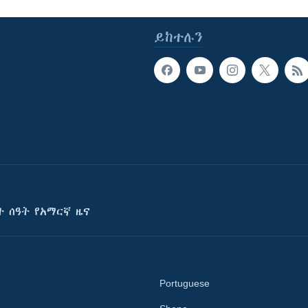
ይከተሉን
ት ሰዓት የአማርኛ ዜና
Portuguese