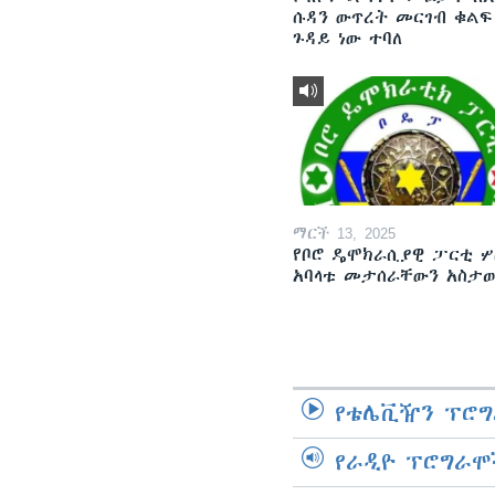
ሱዳን ውጥረት መርገብ ቁልፍ
ጉዳይ ነው ተባለ
ማርች 13, 2025
የቦሮ ዴሞክራሲያዊ ፓርቲ ሦ
አባላቱ መታሰራቸውን አስታ
የቴሌቪዥን ፕሮግ
የራዲዮ ፕሮግራሞ