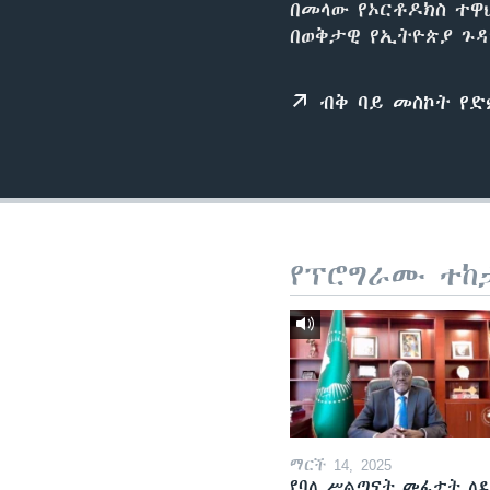
በመላው የኦርቶዶክስ ተዋ
በወቅታዊ የኢትዮጵያ ጉዳ
ብቅ ባይ መስኮት የ
የፕሮግራሙ ተከ
ማርች 14, 2025
የባለ ሥልጣናት መፈታት ለ