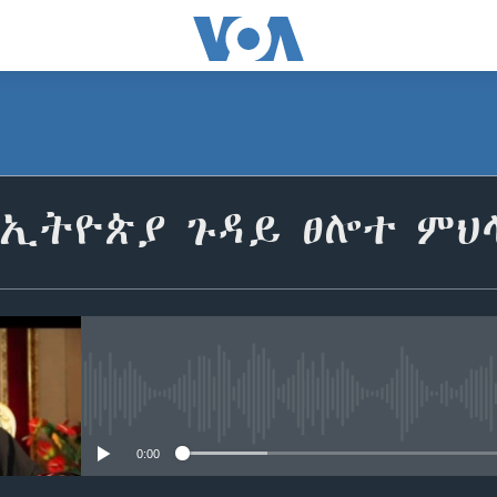
ኢትዮጵያ ጉዳይ ፀሎተ ምህላ
No media source currently avail
0:00