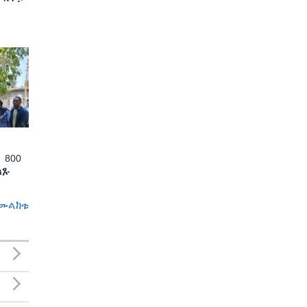
 800
ለጹ
መልከቱ