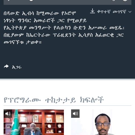
ቀጥተኛ መገናኛ
በዳውድ ኢብሳ ከሚመራው የኦሮሞ
ነፃነት ግንባር አመራሮች ጋር የሚወያይ
ቋንቋዎች
የኢትዮጵያ መንግሥት የልዑካን ቡድን አሥመራ መሄዱ፣
በዚያውም ከኤርትራው ፕሬዚደንት ኢሳያስ አፈወርቂ ጋር
መገናኘቱ ታወቀ።
አጋሩ
የፕሮግራሙ ተከታታይ ክፍሎች