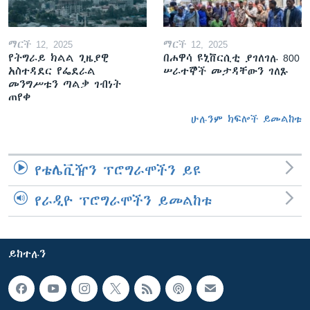
ማርች 12, 2025
ማርች 12, 2025
የትግራይ ክልል ጊዜያዊ
በሐዋሳ ዩኒቨርሲቲ ያገለገሉ 800
አስተዳደር የፌደራል
ሠራተኞች መታዳቸውን ገለጹ
መንግሥቱን ጣልቃ ገብነት
ጠየቀ
ሁሉንም ክፍሎች ይመልከቱ
የቴሌቪዥን ፕሮግራሞችን ይዩ
የራዲዮ ፕሮግራሞችን ይመልከቱ
ይከተሉን