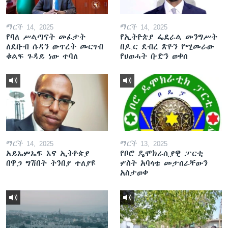
ማርች 14, 2025
ማርች 14, 2025
የባለ ሥልጣናት መፈታት
የኢትዮጵያ ፌደራል መንግሥት
ለደቡብ ሱዳን ውጥረት መርገብ
በዶ.ር ደብረ ጽዮን የሚመራው
ቁልፍ ጉዳይ ነው ተባለ
የህወሓት ቡድን ወቀሰ
ማርች 14, 2025
ማርች 13, 2025
አይኤምኤፍ እና ኢትዮጵያ
የቦሮ ዴሞክራሲያዊ ፓርቲ
በዋጋ ግሽበት ትንበያ ተለያዩ
ሦስት አባላቱ መታሰራቸውን
አስታወቀ