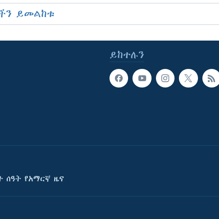
ችን ይመልከቱ
ይከተሉን
ት ሰዓት የአማርኛ ዜና