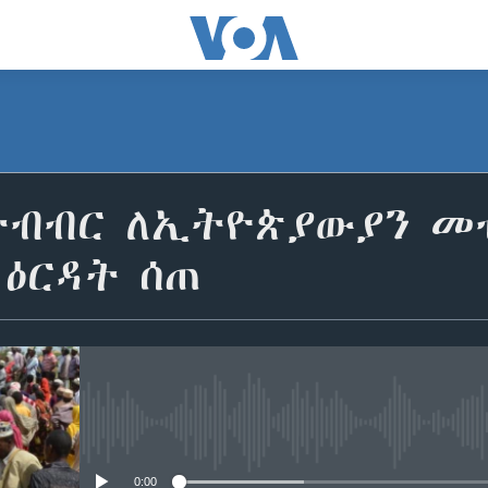
ትብብር ለኢትዮጵያውያን መ
 ዕርዳት ሰጠ
No media source currently avail
0:00