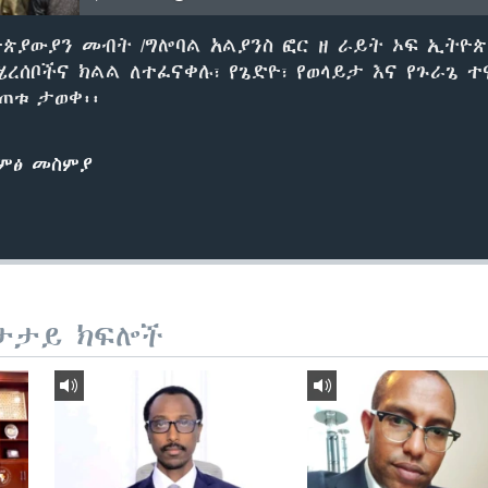
ጵያውያን መብት /ግሎባል አልያንስ ፎር ዘ ራይት ኦፍ ኢትዮጵያ
ሄረሰቦችና ክልል ለተፈናቀሉ፣ የጌድዮ፣ የወላይታ እና የጉራጌ ተ
ጠቱ ታወቀ፡፡
ድምፅ መስምያ
ታታይ ክፍሎች