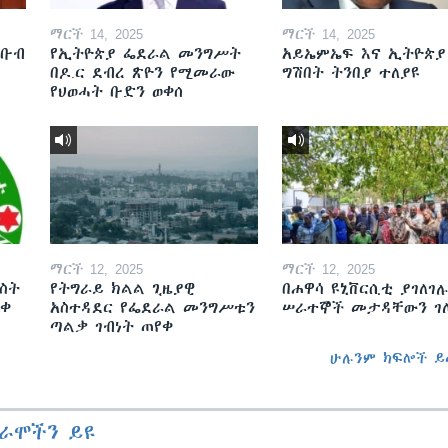
ማርች 14, 2025
ማርች 14, 2025
ደቡብ
የኢትዮጵያ ፌደራል መንግሥት
አይኤምኤፍ እና ኢትዮጵያ
በዶ.ር ደብረ ጽዮን የሚመራው
ግሽበት ትንበያ ተለያዩ
የህወሓት ቡድን ወቀሰ
ማርች 12, 2025
ማርች 12, 2025
ስት
የትግራይ ክልል ጊዜያዊ
በሐዋሳ ዩኒቨርሲቲ ያገለገሉ
ወቀ
አስተዳደር የፌደራል መንግሥቱን
ሠራተኞች መታዳቸውን ገ
ጣልቃ ገብነት ጠየቀ
ሁሉንም ክፍሎች ይ
ራሞችን ይዩ