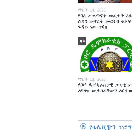
ማርች 14, 2025
የባለ ሥልጣናት መፈታት ለ
ሱዳን ውጥረት መርገብ ቁልፍ
ጉዳይ ነው ተባለ
ማርች 13, 2025
የቦሮ ዴሞክራሲያዊ ፓርቲ ሦ
አባላቱ መታሰራቸውን አስታ
የቴሌቪዥን ፕሮግ