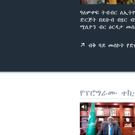
ዓለምቀፍ ትብብር ለኢትዮ
ድርጅት በደቡብ ብሄር ብ
ሚሊዮን ብር ዕርዳታ መስ
ብቅ ባይ መስኮት የ
የፕሮግራሙ ተከ