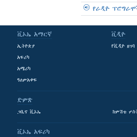
የራዲዮ ፕሮግራሞ
ቪኦኤ አማርኛ
ቪዲዮ
ኢትዮጵያ
የቪዲዮ ዘገባ
አፍሪካ
አሜሪካ
ዓለምአቀፍ
ድምጽ
ጋቢና ቪኦኤ
ከምሽቱ ሦስ
ቪኦኤ አፍሪካ