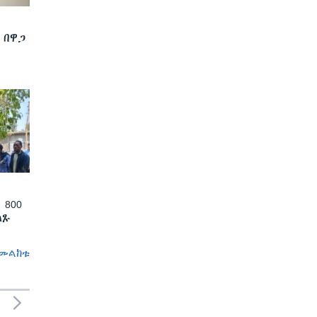
 በዋጋ
 800
ለጹ
መልከቱ