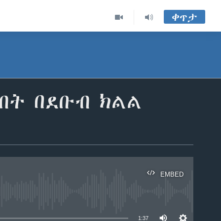
ቀጥታ
ብት በደቡብ ክልል
EMBED
able
1:37