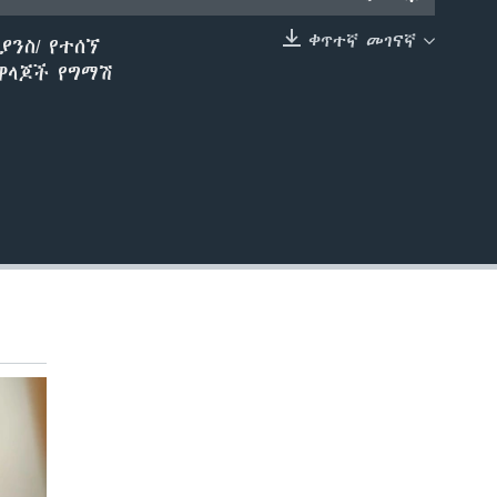
ቀጥተኛ መገናኛ
ንስ/ የተሰኘ
EMBED
ዋላጆች የግማሽ