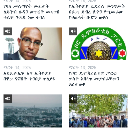
ማርች 14, 2025
ማርች 14, 2025
የባለ ሥልጣናት መፈታት
የኢትዮጵያ ፌደራል መንግሥት
ለደቡብ ሱዳን ውጥረት መርገብ
በዶ.ር ደብረ ጽዮን የሚመራው
ቁልፍ ጉዳይ ነው ተባለ
የህወሓት ቡድን ወቀሰ
ማርች 14, 2025
ማርች 13, 2025
አይኤምኤፍ እና ኢትዮጵያ
የቦሮ ዴሞክራሲያዊ ፓርቲ
በዋጋ ግሽበት ትንበያ ተለያዩ
ሦስት አባላቱ መታሰራቸውን
አስታወቀ