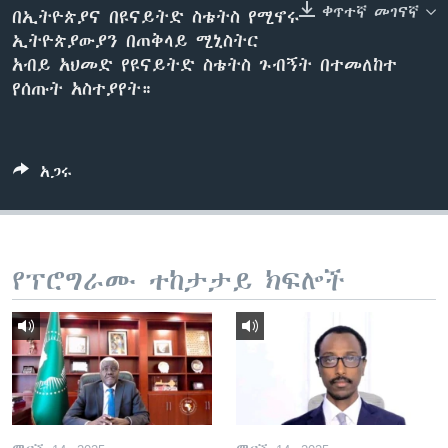
ቀጥተኛ መገናኛ
በኢትዮጵያና በዩናይትድ ስቴትስ የሚኖሩ
ኢትዮጵያውያን በጠቅላይ ሚኒስትር
አብይ አህመድ የዩናይትድ ስቴትስ ጉብኝት በተመለከተ
ቋንቋዎች
የሰጡት አስተያየት።
አጋሩ
የፕሮግራሙ ተከታታይ ክፍሎች