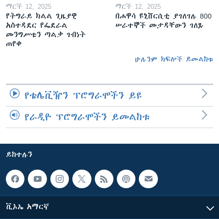
ማርች 12, 2025
ማርች 12, 2025
የትግራይ ክልል ጊዜያዊ
በሐዋሳ ዩኒቨርሲቲ ያገለገሉ 800
አስተዳደር የፌደራል
ሠራተኞች መታዳቸውን ገለጹ
መንግሥቱን ጣልቃ ገብነት
ጠየቀ
ሁሉንም ክፍሎች ይመልከቱ
የቴሌቪዥን ፕሮግራሞችን ይዩ
የራዲዮ ፕሮግራሞችን ይመልከቱ
ይከተሉን
ቪኦኤ አማርኛ