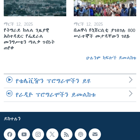
ማርች 12, 2025
ማርች 12, 2025
የትግራይ ክልል ጊዜያዊ
በሐዋሳ ዩኒቨርሲቲ ያገለገሉ 800
አስተዳደር የፌደራል
ሠራተኞች መታዳቸውን ገለጹ
መንግሥቱን ጣልቃ ገብነት
ጠየቀ
ሁሉንም ክፍሎች ይመልከቱ
የቴሌቪዥን ፕሮግራሞችን ይዩ
የራዲዮ ፕሮግራሞችን ይመልከቱ
ይከተሉን