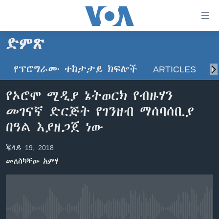
በቀላሉ
የመሥሪያ
ማገናኛዎች
ድምጽ
ዜና
ወደ
ዋናው
የፕሮግራሙ ተከታታይ ክፍሎች
ARTICLES
ስ
ኑሮ በጤንነት
ኢትዮጵያ
ይዘት
ጋቢና ቪኦኤ
እለፍ
አፍሪካ
የኦሮሞ ሚዲያ ኔትወርክ የብዙሃን
ወደ
ከምሽቱ ሦስት ሰዓት የአማርኛ ዜና
ዓለምአቀፍ
መገናኛ ድርጅት የገንዘብ ማሰባሰቢያ
ዋናው
ቪዲዮ
ይዘት
አሜሪካ
በዓል እያዘጋጀ ነው
እለፍ
የፎቶ መድብሎች
መካከለኛው ምሥራቅ
ወደ
ጁላይ 19, 2018
ክምችት
ዋናው
መለስካቸው አምሃ
ይዘት
እለፍ
Learning English
ይከተሉን
No media source currently available