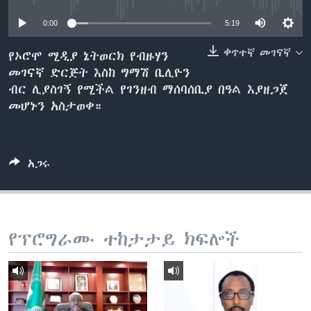
0:00
5:19
ቋንቋዎች
ቀጥተኛ መገናኛ
የኦሮሞ ሚዲያ ኔትወርክ የብዙሃን
መገናኛ ድርጅት እስከ ግማሽ ቢሊዮን
ብር ሊያስገኝ የሚችል የገንዘብ ማሰባሰቢያ በዓል እያዘጋጀ
መሆኑን አስታወቀ።
አጋሩ
የፕሮግራሙ ተከታታይ ክፍሎች