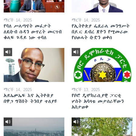
ማርች 14, 2025
ማርች 14, 2025
የባለ ሥልጣናት መፈታት
የኢትዮጵያ ፌደራል መንግሥት
ለደቡብ ሱዳን ውጥረት መርገብ
በዶ.ር ደብረ ጽዮን የሚመራው
ቁልፍ ጉዳይ ነው ተባለ
የህወሓት ቡድን ወቀሰ
ማርች 14, 2025
ማርች 13, 2025
አይኤምኤፍ እና ኢትዮጵያ
የቦሮ ዴሞክራሲያዊ ፓርቲ
በዋጋ ግሽበት ትንበያ ተለያዩ
ሦስት አባላቱ መታሰራቸውን
አስታወቀ