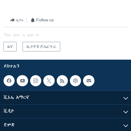
አጋሩ
Follow us
This item is part of
ዜና
ኢትዮጵያ/ኤርትራ
ይከተሉን
ቪኦኤ አማርኛ
ቪዲዮ
ድምጽ