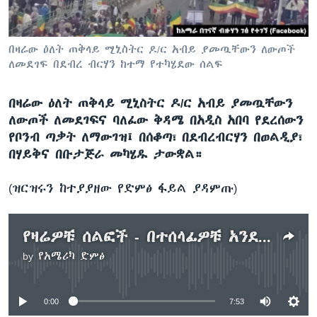
በዛሬው ዕለት ጠቅላይ ሚኒስትር ዶ/ር አብይ ያመጧቸውን ለውጦች
ቋንቋዎች
ለመደገፍ በደብረ ብርሃን ከተማ የተካሄደው ሰልፍ
በዛሬው ዕለት ጠቅላይ ሚኒስትር ዶ/ር አብይ ያመጧቸውን
ለውጦች ለመደገፍና ባለፈው ቅዳሜ በአዲስ አበባ የደረሰውን
የቦንብ ጣቃት ለማውገዝ፤ በሰቆጣ፣ በደብረብርሃን በወልዲያ፣
በሃይቅና በቡታጅራ መካሄዱ ታውቋል።
(ዝርዝሩን ከተያያዘው የድምፅ ፋይል ያዳምጡ)
የዛሬዎቹ ሰልፎች - በተሰላፊዎቹ አንደበት
by
የአሜሪካ ድምፅ
No media source currently available
0:00
7:53