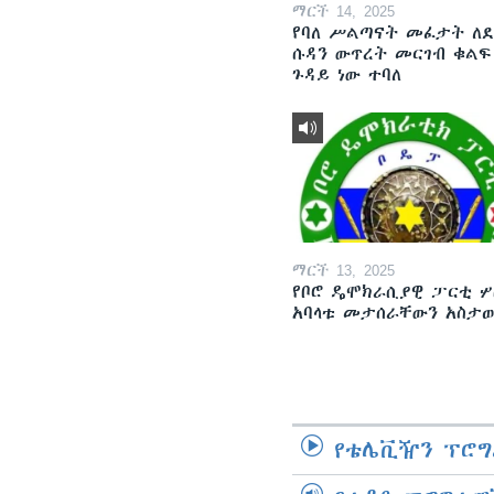
ማርች 14, 2025
የባለ ሥልጣናት መፈታት ለ
ሱዳን ውጥረት መርገብ ቁልፍ
ጉዳይ ነው ተባለ
ማርች 13, 2025
የቦሮ ዴሞክራሲያዊ ፓርቲ ሦ
አባላቱ መታሰራቸውን አስታ
የቴሌቪዥን ፕሮግ