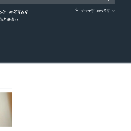
ቀጥተኛ መገናኛ
ኙነት መሻሻልና
EMBED
ስታወቁ፡፡