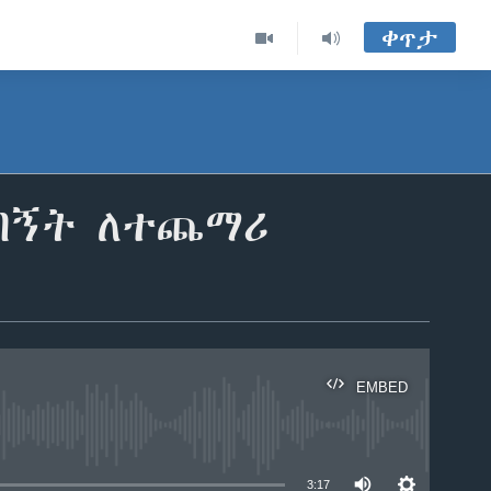
ቀጥታ
ብኝት ለተጨማሪ
EMBED
able
3:17