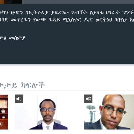
ካን ቡድን በኢትዮጵያ ያደረገው ጉብኝት የሁለቱ ሀገራት ግን
ድ መጥረጉን የውጭ ጉዳይ ሚኒስትር ዶ/ር ወርቅነህ ገበየሁ አ
ድምፅ መስምያ
ታታይ ክፍሎች