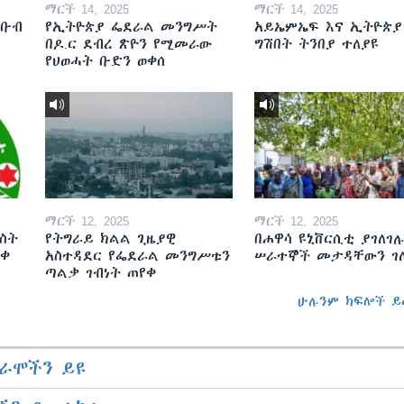
ማርች 14, 2025
ማርች 14, 2025
ደቡብ
የኢትዮጵያ ፌደራል መንግሥት
አይኤምኤፍ እና ኢትዮጵያ
በዶ.ር ደብረ ጽዮን የሚመራው
ግሽበት ትንበያ ተለያዩ
የህወሓት ቡድን ወቀሰ
ማርች 12, 2025
ማርች 12, 2025
ስት
የትግራይ ክልል ጊዜያዊ
በሐዋሳ ዩኒቨርሲቲ ያገለገሉ
ወቀ
አስተዳደር የፌደራል መንግሥቱን
ሠራተኞች መታዳቸውን ገ
ጣልቃ ገብነት ጠየቀ
ሁሉንም ክፍሎች ይ
ራሞችን ይዩ