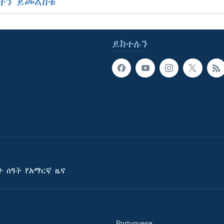
ችን ይመልከቱ
ይከተሉን
ት ሰዓት የአማርኛ ዜና
Portuguese