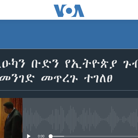
ልዑካን ቡድን የኢትዮጵያ ጉ
መንገድ መጥረጉ ተገለፀ
No media source currently avail
0:00