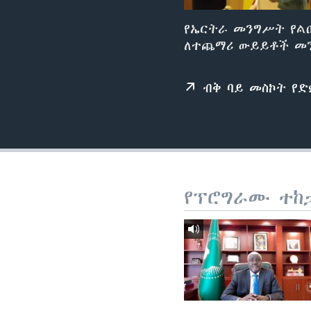
የኤርትራ መንግሥት የልዑ
ለተጨማሪ ውይይቶች መንገ
ብቅ ባይ መስኮት የ
የፕሮግራሙ ተከ