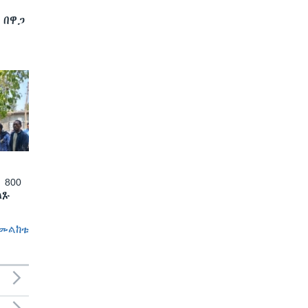
 በዋጋ
 800
ለጹ
መልከቱ