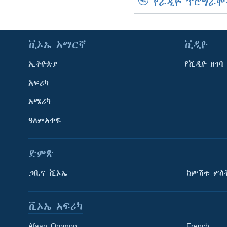
የራዲዮ ፕሮግራሞ
ቪኦኤ አማርኛ
ቪዲዮ
ኢትዮጵያ
የቪዲዮ ዘገባ
አፍሪካ
አሜሪካ
ዓለምአቀፍ
ድምጽ
ጋቢና ቪኦኤ
ከምሽቱ ሦስ
ቪኦኤ አፍሪካ
Afaan Oromoo
French