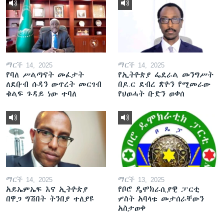
ማርች 14, 2025
ማርች 14, 2025
የባለ ሥልጣናት መፈታት
የኢትዮጵያ ፌደራል መንግሥት
ለደቡብ ሱዳን ውጥረት መርገብ
በዶ.ር ደብረ ጽዮን የሚመራው
ቁልፍ ጉዳይ ነው ተባለ
የህወሓት ቡድን ወቀሰ
ማርች 14, 2025
ማርች 13, 2025
አይኤምኤፍ እና ኢትዮጵያ
የቦሮ ዴሞክራሲያዊ ፓርቲ
በዋጋ ግሽበት ትንበያ ተለያዩ
ሦስት አባላቱ መታሰራቸውን
አስታወቀ