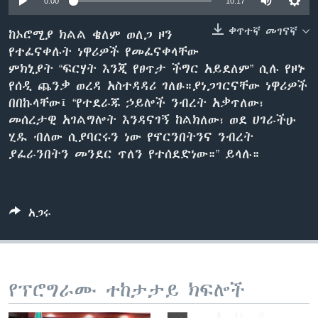
0:00
10:17
ቀጥተኛ መገናኛ
ከኦሮሚያ ክልል ቄለም ወለጋ ዞን
የተፈናቀሉት ነዋሪዎች የመፈናቀላቸው
ቋንቋዎች
ምክኒያት “ፍርሃት እንጂ የፀጥታ ችግር አይደለም” ሲሉ የዞኑ
የሰዲ ጨንቃ ወረዳ አስተዳዳሪ ገለፁ።ያነጋገርናቸው ነዋሪዎች
በበኩላቸው፤ “የተደራጁ ኃይሎች ንብረት አቃጥለው፣
መሰረታዊ አገልግሎት እንዳናገኝ ከልክለው፣ ወደ ሀገራችሁ
ሂዱ ብለው ሲያባርሩን ነው የኖርንበትንና ንብረት
ያፈራንበትን መንደር ጥለን የተሰደድነው።” ይላሉ።
አጋሩ
የፕሮግራሙ ተከታታይ ክፍሎች