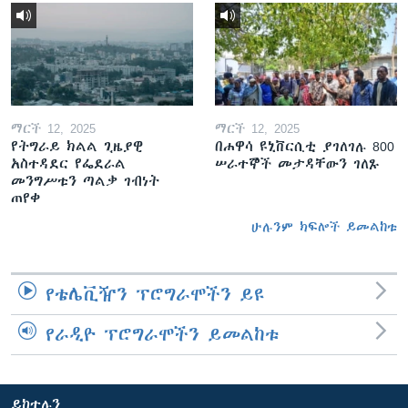
ማርች 12, 2025
ማርች 12, 2025
የትግራይ ክልል ጊዜያዊ
በሐዋሳ ዩኒቨርሲቲ ያገለገሉ 800
አስተዳደር የፌደራል
ሠራተኞች መታዳቸውን ገለጹ
መንግሥቱን ጣልቃ ገብነት
ጠየቀ
ሁሉንም ክፍሎች ይመልከቱ
የቴሌቪዥን ፕሮግራሞችን ይዩ
የራዲዮ ፕሮግራሞችን ይመልከቱ
ይከተሉን