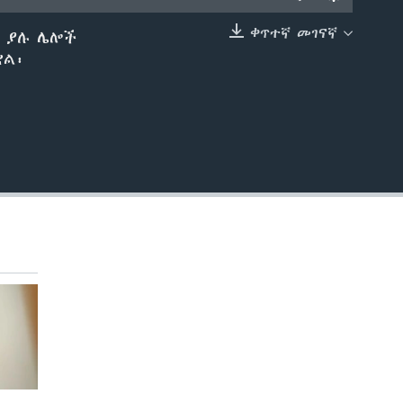
ቀጥተኛ መገናኛ
ዱ ያሉ ሌሎች
EMBED
ቋል፡