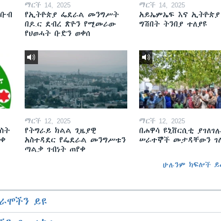
ማርች 14, 2025
ማርች 14, 2025
ደቡብ
የኢትዮጵያ ፌደራል መንግሥት
አይኤምኤፍ እና ኢትዮጵያ
በዶ.ር ደብረ ጽዮን የሚመራው
ግሽበት ትንበያ ተለያዩ
የህወሓት ቡድን ወቀሰ
ማርች 12, 2025
ማርች 12, 2025
ስት
የትግራይ ክልል ጊዜያዊ
በሐዋሳ ዩኒቨርሲቲ ያገለገሉ
ወቀ
አስተዳደር የፌደራል መንግሥቱን
ሠራተኞች መታዳቸውን ገ
ጣልቃ ገብነት ጠየቀ
ሁሉንም ክፍሎች ይ
ራሞችን ይዩ