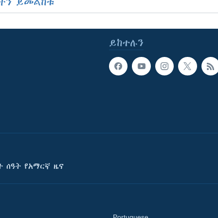
ችን ይመልከቱ
ይከተሉን
ት ሰዓት የአማርኛ ዜና
Portuguese