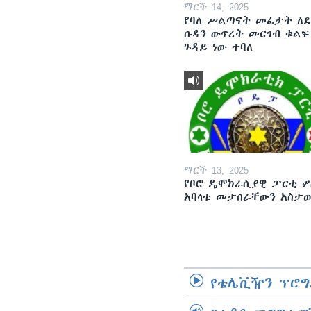
ማርች 14, 2025
የባለ ሥልጣናት መፈታት ለ
ሱዳን ውጥረት መርገብ ቁልፍ
ጉዳይ ነው ተባለ
ማርች 13, 2025
የቦሮ ዴሞክራሲያዊ ፓርቲ ሦ
አባላቱ መታሰራቸውን አስታ
የቴሌቪዥን ፕሮግ