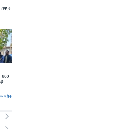
 በዋጋ
 800
ለጹ
መልከቱ