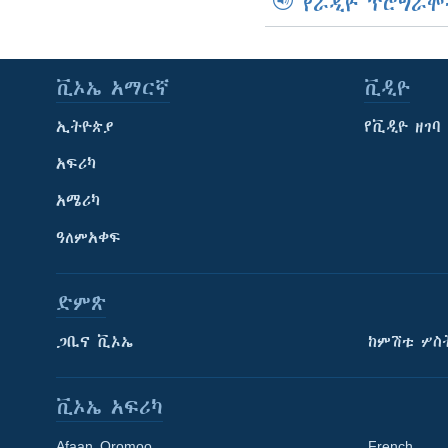
የራዲዮ ፕሮግራሞ
ቪኦኤ አማርኛ
ቪዲዮ
ኢትዮጵያ
የቪዲዮ ዘገባ
አፍሪካ
አሜሪካ
ዓለምአቀፍ
ድምጽ
ጋቢና ቪኦኤ
ከምሽቱ ሦስ
ቪኦኤ አፍሪካ
Afaan Oromoo
French