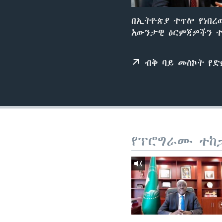
በኢትዮጵያ ተጥሎ የነበረ
አውንታዊ ዕርምጃዎችን ተ
ብቅ ባይ መስኮት የ
የፕሮግራሙ ተከ