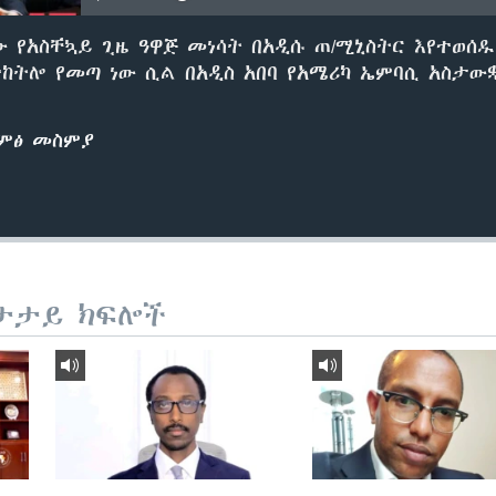
ው የአስቸኳይ ጊዜ ዓዋጅ መነሳት በአዲሱ ጠ/ሚኒስትር እየተወሰ
ከትሎ የመጣ ነው ሲል በአዲስ አበባ የአሜሪካ ኤምባሲ አስታው
ድምፅ መስምያ
ታታይ ክፍሎች