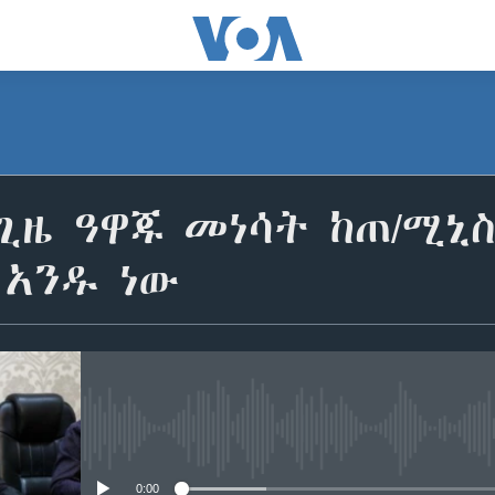
ጊዜ ዓዋጁ መነሳት ከጠ/ሚኒ
 አንዱ ነው
No media source currently avail
0:00