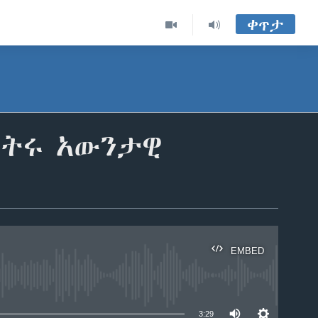
ቀጥታ
ስትሩ አውንታዊ
EMBED
able
3:29