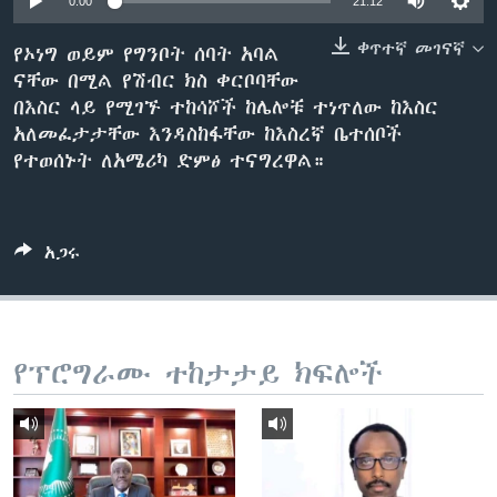
0:00
21:12
ቀጥተኛ መገናኛ
የኦነግ ወይም የግንቦት ሰባት አባል
ናቸው በሚል የሽብር ክስ ቀርቦባቸው
ቋንቋዎች
በእስር ላይ የሚገኙ ተከሳሾች ከሌሎቹ ተነጥለው ከእስር
አለመፈታታቸው እንዳስከፋቸው ከእስረኛ ቤተሰቦች
የተወሰኑት ለአሜሪካ ድምፅ ተናግረዋል።
አጋሩ
የፕሮግራሙ ተከታታይ ክፍሎች