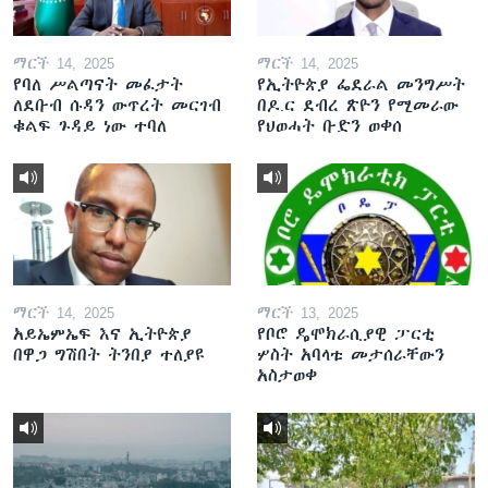
ማርች 14, 2025
ማርች 14, 2025
የባለ ሥልጣናት መፈታት
የኢትዮጵያ ፌደራል መንግሥት
ለደቡብ ሱዳን ውጥረት መርገብ
በዶ.ር ደብረ ጽዮን የሚመራው
ቁልፍ ጉዳይ ነው ተባለ
የህወሓት ቡድን ወቀሰ
ማርች 14, 2025
ማርች 13, 2025
አይኤምኤፍ እና ኢትዮጵያ
የቦሮ ዴሞክራሲያዊ ፓርቲ
በዋጋ ግሽበት ትንበያ ተለያዩ
ሦስት አባላቱ መታሰራቸውን
አስታወቀ