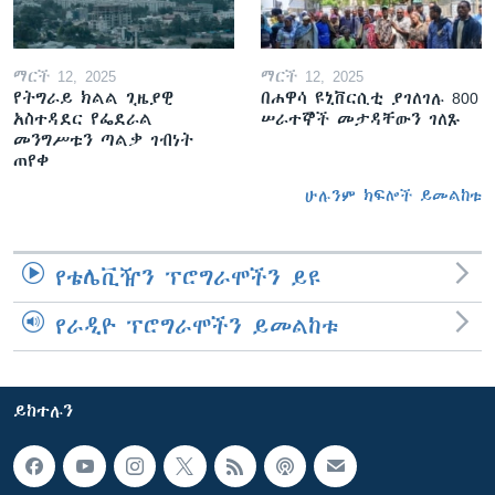
ማርች 12, 2025
ማርች 12, 2025
የትግራይ ክልል ጊዜያዊ
በሐዋሳ ዩኒቨርሲቲ ያገለገሉ 800
አስተዳደር የፌደራል
ሠራተኞች መታዳቸውን ገለጹ
መንግሥቱን ጣልቃ ገብነት
ጠየቀ
ሁሉንም ክፍሎች ይመልከቱ
የቴሌቪዥን ፕሮግራሞችን ይዩ
የራዲዮ ፕሮግራሞችን ይመልከቱ
ይከተሉን