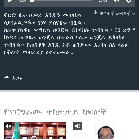
0:00
10:04
ቀጥተኛ መገናኛ
ፍርድ ቤቱ ዐሥራ አንዱን መከላከል
ሳያስፈልጋቸው በነፃ ይሰናበቱ ብሏል።
ቋንቋዎች
አራቱ በነፍስ መግደል ወንጀል ይከላከሉ ተብሏል። 23 ደግሞ
ከነፍስ መግደል ወንጀል በመልሰ ባለው ወንጀል ይከላከሉ
ተብሏል። ከጠበቆቹ አንዱ አቶ ወንድሙ ኢብሳ ስለ ዛሬው
የችሎት ማብራሪያ ሰጥተውናል።
አጋሩ
የፕሮግራሙ ተከታታይ ክፍሎች