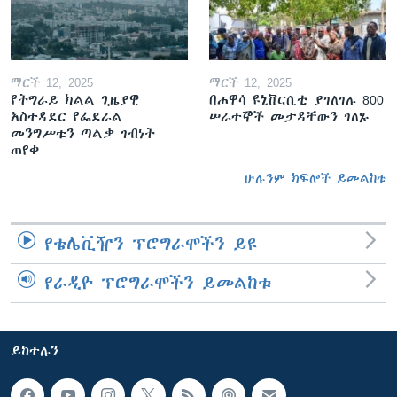
ማርች 12, 2025
ማርች 12, 2025
የትግራይ ክልል ጊዜያዊ
በሐዋሳ ዩኒቨርሲቲ ያገለገሉ 800
አስተዳደር የፌደራል
ሠራተኞች መታዳቸውን ገለጹ
መንግሥቱን ጣልቃ ገብነት
ጠየቀ
ሁሉንም ክፍሎች ይመልከቱ
የቴሌቪዥን ፕሮግራሞችን ይዩ
የራዲዮ ፕሮግራሞችን ይመልከቱ
ይከተሉን