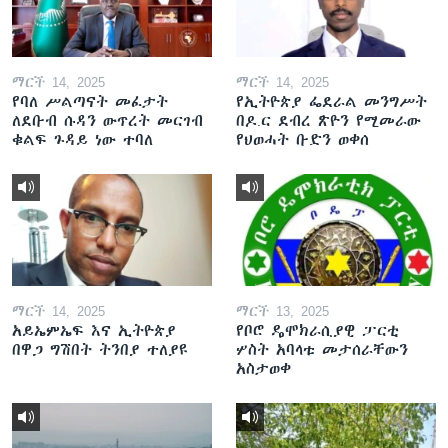
ማርች 14, 2025
ማርች 14, 2025
የባለ ሥልጣናት መፈታት
የኢትዮጵያ ፌደራል መንግሥት
ለደቡብ ሱዳን ውጥረት መርገብ
በዶ.ር ደብረ ጽዮን የሚመራው
ቁልፍ ጉዳይ ነው ተባለ
የህወሓት ቡድን ወቀሰ
ማርች 14, 2025
ማርች 13, 2025
አይኤምኤፍ እና ኢትዮጵያ
የቦሮ ዴሞክራሲያዊ ፓርቲ
በዋጋ ግሽበት ትንበያ ተለያዩ
ሦስት አባላቱ መታሰራቸውን
አስታወቀ