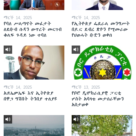
ማርች 14, 2025
ማርች 14, 2025
የባለ ሥልጣናት መፈታት
የኢትዮጵያ ፌደራል መንግሥት
ለደቡብ ሱዳን ውጥረት መርገብ
በዶ.ር ደብረ ጽዮን የሚመራው
ቁልፍ ጉዳይ ነው ተባለ
የህወሓት ቡድን ወቀሰ
ማርች 14, 2025
ማርች 13, 2025
አይኤምኤፍ እና ኢትዮጵያ
የቦሮ ዴሞክራሲያዊ ፓርቲ
በዋጋ ግሽበት ትንበያ ተለያዩ
ሦስት አባላቱ መታሰራቸውን
አስታወቀ