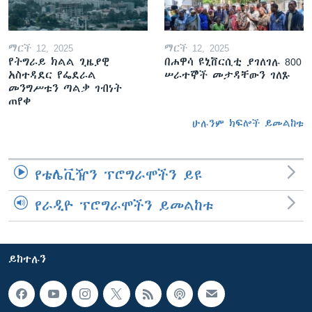
ማርች 12, 2025
ማርች 12, 2025
የትግራይ ክልል ጊዜያዊ
በሐዋሳ ዩኒቨርሲቲ ያገለገሉ 800
አስተዳደር የፌደራል
ሠራተኞች መታዳቸውን ገለጹ
መንግሥቱን ጣልቃ ገብነት
ጠየቀ
ሁሉንም ክፍሎች ይመልከቱ
የቴሌቪዥን ፕሮግራሞችን ይዩ
የራዲዮ ፕሮግራሞችን ይመልከቱ
ይከተሉን