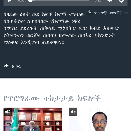
0:00
8:12
ቀጥተኛ መገናኛ
በዛሬው ዕለት ወደ አምቦ ከተማ ተጉዘው
በስተዲየም ለተሰባሰው የከተማው ነዋሪ
ቋንቋዎች
ንግግር ያደረጉት ጠቅላይ ሚኒስትር ዶ/ር አብይ አህመድ
የትናንቱን ቁርሾና ጠባሳን በመተው ጠንካራ የአንድነት
ማዕቀፍ እንዲገነባ ጠይቀዋል።
አጋሩ
የፕሮግራሙ ተከታታይ ክፍሎች