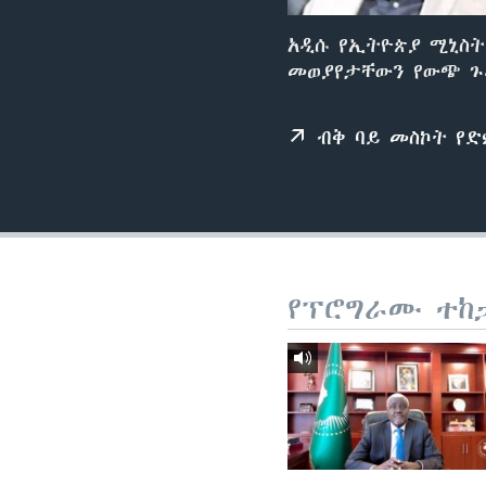
አዲሱ የኢትዮጵያ ሚኒስት
መወያየታቸውን የውጭ ጉዳ
ብቅ ባይ መስኮት የ
የፕሮግራሙ ተከ