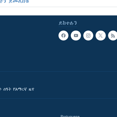
ችን ይመልከቱ
ይከተሉን
ት ሰዓት የአማርኛ ዜና
Portuguese