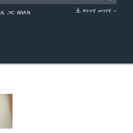
ቀጥተኛ መገናኛ
ሲ ጋር በስልክ
EMBED