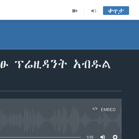
ቀጥታ
ብፁ ፕሬዚዳንት አብዱል
EMBED
able
5:55