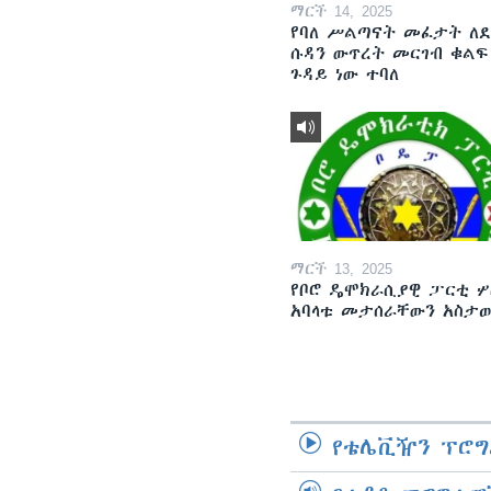
ማርች 14, 2025
የባለ ሥልጣናት መፈታት ለ
ሱዳን ውጥረት መርገብ ቁልፍ
ጉዳይ ነው ተባለ
ማርች 13, 2025
የቦሮ ዴሞክራሲያዊ ፓርቲ ሦ
አባላቱ መታሰራቸውን አስታ
የቴሌቪዥን ፕሮግ