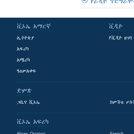
የራዲዮ ፕሮግራሞ
ቪኦኤ አማርኛ
ቪዲዮ
ኢትዮጵያ
የቪዲዮ ዘገባ
አፍሪካ
አሜሪካ
ዓለምአቀፍ
ድምጽ
ጋቢና ቪኦኤ
ከምሽቱ ሦስ
ቪኦኤ አፍሪካ
Afaan Oromoo
French