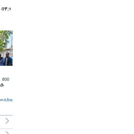
 በዋጋ
 800
ለጹ
መልከቱ