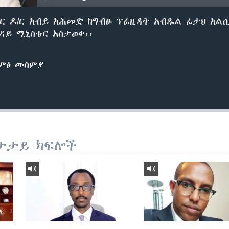
ር ዶ/ር አብይ አሕመድ ከግብፁ ፕሬዚዳት አብዱል ፈታህ አልሲ
ይ ሚኒስቴር አስታወቀ፡፡
ድምፅ መስምያ
ታታይ ክፍሎች