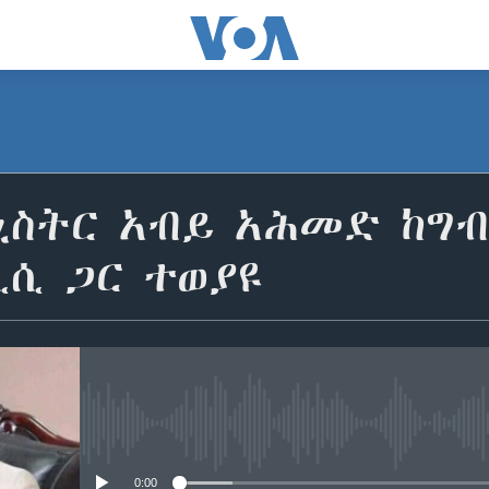
ኒስትር አብይ አሕመድ ከግ
ሲሲ ጋር ተወያዩ
No media source currently avail
0:00