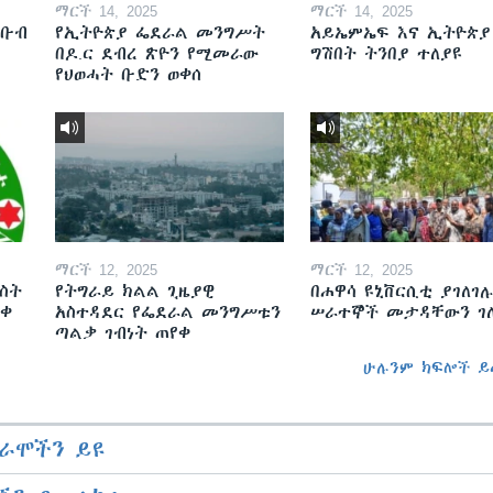
ማርች 14, 2025
ማርች 14, 2025
ደቡብ
የኢትዮጵያ ፌደራል መንግሥት
አይኤምኤፍ እና ኢትዮጵያ
በዶ.ር ደብረ ጽዮን የሚመራው
ግሽበት ትንበያ ተለያዩ
የህወሓት ቡድን ወቀሰ
ማርች 12, 2025
ማርች 12, 2025
ስት
የትግራይ ክልል ጊዜያዊ
በሐዋሳ ዩኒቨርሲቲ ያገለገሉ
ወቀ
አስተዳደር የፌደራል መንግሥቱን
ሠራተኞች መታዳቸውን ገ
ጣልቃ ገብነት ጠየቀ
ሁሉንም ክፍሎች ይ
ራሞችን ይዩ