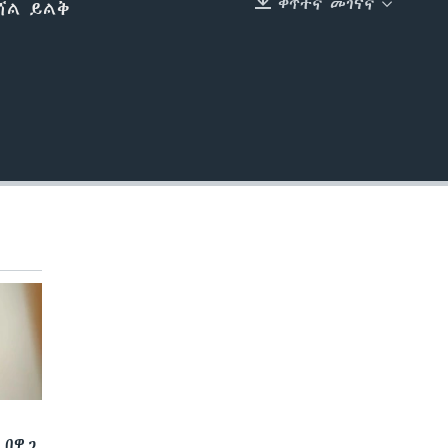
ቀጥተኛ መገናኛ
ሻሻል ይልቅ
EMBED
 በዋጋ