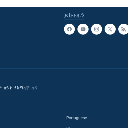
ይከተሉን
ት ሰዓት የአማርኛ ዜና
Portuguese