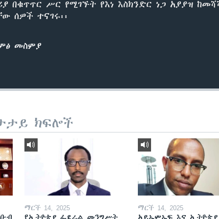
ሪያ በቁጥጥር ሥር የሚገኙት የእነ እስክንድር ነጋ አያያዝ ከመ
ቸው ሰዎች ተናገሩ፡፡
ድምፅ መስምያ
ታታይ ክፍሎች
ማርች 14, 2025
ማርች 14, 2025
ደቡብ
የኢትዮጵያ ፌደራል መንግሥት
አይኤምኤፍ እና ኢትዮጵያ