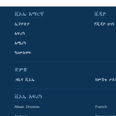
ቪኦኤ አማርኛ
ቪዲዮ
ኢትዮጵያ
የቪዲዮ ዘገባ
አፍሪካ
አሜሪካ
ዓለምአቀፍ
ድምጽ
ጋቢና ቪኦኤ
ከምሽቱ ሦስ
ቪኦኤ አፍሪካ
Afaan Oromoo
French