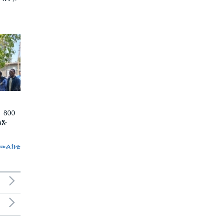
 800
ለጹ
መልከቱ