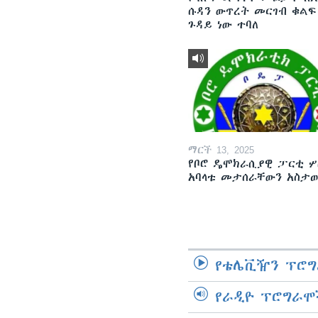
ሱዳን ውጥረት መርገብ ቁልፍ
ጉዳይ ነው ተባለ
ማርች 13, 2025
የቦሮ ዴሞክራሲያዊ ፓርቲ ሦ
አባላቱ መታሰራቸውን አስታ
የቴሌቪዥን ፕሮግ
የራዲዮ ፕሮግራሞ