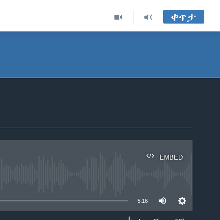
ቀጥታ
EMBED
able
5:16