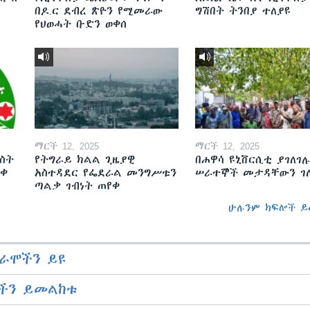
በዶ.ር ደብረ ጽዮን የሚመራው
ግሽበት ትንበያ ተለያዩ
የህወሓት ቡድን ወቀሰ
ማርች 12, 2025
ማርች 12, 2025
ስት
የትግራይ ክልል ጊዜያዊ
በሐዋሳ ዩኒቨርሲቲ ያገለገሉ
ወቀ
አስተዳደር የፌደራል መንግሥቱን
ሠራተኞች መታዳቸውን ገ
ጣልቃ ገብነት ጠየቀ
ሁሉንም ክፍሎች ይ
ራሞችን ይዩ
ችን ይመልከቱ