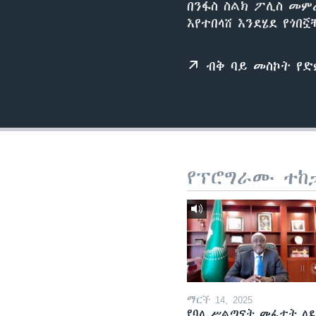
በንፋስ ስልክ ፖሊስ መም
እየተበላሸ እንደሄደ የጎበኟ
ብቅ ባይ መስኮት የ
የፕሮግራሙ ተከ
ማርች 14, 2025
የባለ ሥልጣናት መፈታት ለ