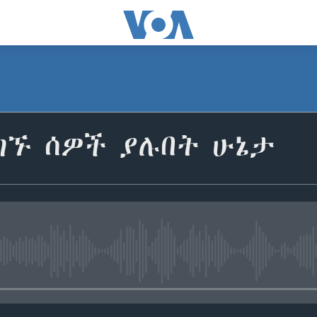
ገኙ ሰዎች ያሉበት ሁኔታ
No media source currently avail