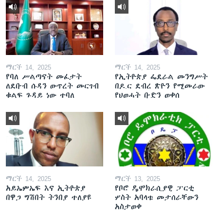
ማርች 14, 2025
ማርች 14, 2025
የባለ ሥልጣናት መፈታት
የኢትዮጵያ ፌደራል መንግሥት
ለደቡብ ሱዳን ውጥረት መርገብ
በዶ.ር ደብረ ጽዮን የሚመራው
ቁልፍ ጉዳይ ነው ተባለ
የህወሓት ቡድን ወቀሰ
ማርች 14, 2025
ማርች 13, 2025
አይኤምኤፍ እና ኢትዮጵያ
የቦሮ ዴሞክራሲያዊ ፓርቲ
በዋጋ ግሽበት ትንበያ ተለያዩ
ሦስት አባላቱ መታሰራቸውን
አስታወቀ