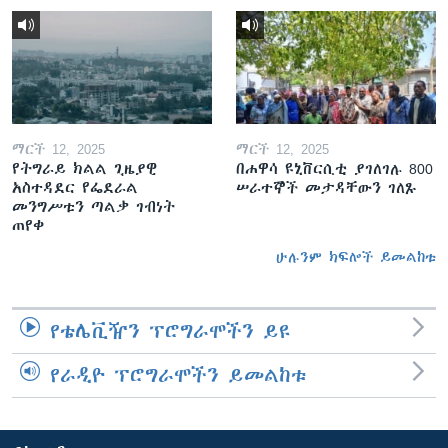
ማርች 12, 2025
ማርች 12, 2025
የትግራይ ክልል ጊዜያዊ
በሐዋሳ ዩኒቨርሲቲ ያገለገሉ 800
አስተዳደር የፌደራል
ሠራተኞች መታዳቸውን ገለጹ
መንግሥቱን ጣልቃ ገብነት
ጠየቀ
ሁሉንም ክፍሎች ይመልከቱ
የቴሌቪዥን ፕሮግራሞችን ይዩ
የራዲዮ ፕሮግራሞችን ይመልከቱ