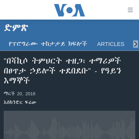
በቀላሉ
የመሥሪያ
ማገናኛዎች
ድምጽ
ዜና
ወደ
ዋናው
የፕሮግራሙ ተከታታይ ክፍሎች
ARTICLES
ስ
ኑሮ በጤንነት
ኢትዮጵያ
ይዘት
ጋቢና ቪኦኤ
እለፍ
አፍሪካ
"በሻኪሶ ትምህርት ተዘጋ፣ ተማሪዎች
ወደ
ከምሽቱ ሦስት ሰዓት የአማርኛ ዜና
ዓለምአቀፍ
በፀጥታ ኃይሎች ተደበደቡ" - የዓይን
ዋናው
ቪዲዮ
ይዘት
አሜሪካ
እማኞች
እለፍ
የፎቶ መድብሎች
መካከለኛው ምሥራቅ
ወደ
ማርች 20, 2018
ክምችት
ዋናው
እስክንድር ፍሬው
ይዘት
እለፍ
Learning English
ይከተሉን
No media source currently available