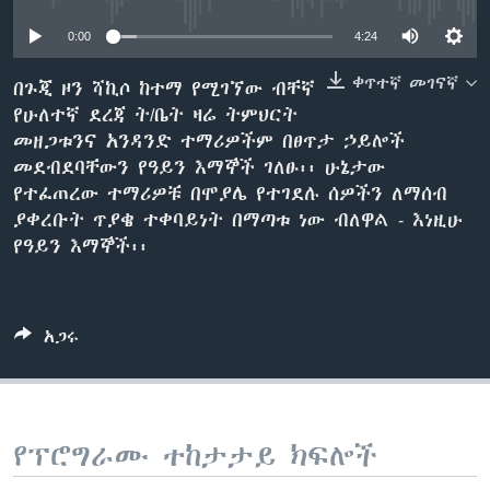
0:00
4:24
ቋንቋዎች
ቀጥተኛ መገናኛ
በጉጂ ዞን ሻኪሶ ከተማ የሚገኘው ብቸኛ
የሁለተኛ ደረጃ ት/ቤት ዛሬ ትምህርት
መዘጋቱንና አንዳንድ ተማሪዎችም በፀጥታ ኃይሎች
መደብደባቸውን የዓይን እማኞች ገለፁ፡፡ ሁኔታው
የተፈጠረው ተማሪዎቹ በሞያሌ የተገደሉ ሰዎችን ለማሰብ
ያቀረቡት ጥያቄ ተቀባይነት በማጣቱ ነው ብለዋል - እነዚሁ
የዓይን እማኞች፡፡
አጋሩ
የፕሮግራሙ ተከታታይ ክፍሎች