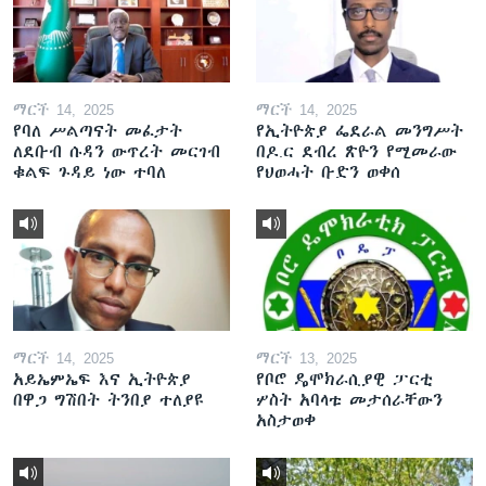
ማርች 14, 2025
ማርች 14, 2025
የባለ ሥልጣናት መፈታት
የኢትዮጵያ ፌደራል መንግሥት
ለደቡብ ሱዳን ውጥረት መርገብ
በዶ.ር ደብረ ጽዮን የሚመራው
ቁልፍ ጉዳይ ነው ተባለ
የህወሓት ቡድን ወቀሰ
ማርች 14, 2025
ማርች 13, 2025
አይኤምኤፍ እና ኢትዮጵያ
የቦሮ ዴሞክራሲያዊ ፓርቲ
በዋጋ ግሽበት ትንበያ ተለያዩ
ሦስት አባላቱ መታሰራቸውን
አስታወቀ