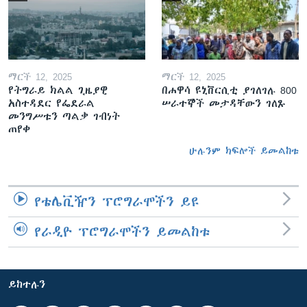
ማርች 12, 2025
ማርች 12, 2025
የትግራይ ክልል ጊዜያዊ
በሐዋሳ ዩኒቨርሲቲ ያገለገሉ 800
አስተዳደር የፌደራል
ሠራተኞች መታዳቸውን ገለጹ
መንግሥቱን ጣልቃ ገብነት
ጠየቀ
ሁሉንም ክፍሎች ይመልከቱ
የቴሌቪዥን ፕሮግራሞችን ይዩ
የራዲዮ ፕሮግራሞችን ይመልከቱ
ይከተሉን