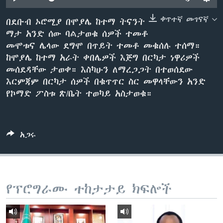
ቀጥተኛ መገናኛ
በደቡብ ኦሮሚያ በሞያሌ ከተማ ትናንት
ማታ አንድ ሰው ባልታወቁ ሰዎች ተመቶ
ቋንቋዎች
መሞቱና ሌላው ደግሞ በጥይት ተመቶ መቁሰሉ ተሰማ።
ከሞያሌ ከተማ አራት ቀበሌዎች እጅግ በርካታ ነዋሪዎች
መሰደዳቸው ታወቀ። እስካሁን ለማረጋጋት በተወሰደው
እርምጃም በርካታ ሰዎች በቁጥጥር ስር መዋላቸውን አንድ
የኮማድ ፖስቱ ጽ/ቤት ተወካይ አስታወቁ።
አጋሩ
የፕሮግራሙ ተከታታይ ክፍሎች