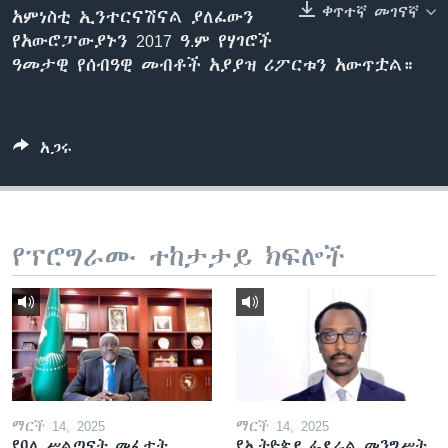
ቀጥተኛ መገናኛ
አምነስቲ ኢንተርናሽናል ያለፈውን
የአውሮፓውያኑን 2017 ዓ.ም የሃገሮች
ዓመታዊ የሰብዓዊ መብቶች አያያዝ ሪፖርቱን አውጥቷል።
ቋንቋዎች
አጋሩ
የፕሮግራሙ ተከታታይ ክፍሎች
ማርች 14, 2025
ማርች 14, 2025
የባለ ሥልጣናት መፈታት
የኢትዮጵያ ፌደራል መንግሥት