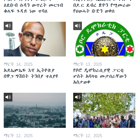
ለደቡብ ሱዳን ውጥረት መርገብ
በዶ.ር ደብረ ጽዮን የሚመራው
ቁልፍ ጉዳይ ነው ተባለ
የህወሓት ቡድን ወቀሰ
ማርች 14, 2025
ማርች 13, 2025
አይኤምኤፍ እና ኢትዮጵያ
የቦሮ ዴሞክራሲያዊ ፓርቲ
በዋጋ ግሽበት ትንበያ ተለያዩ
ሦስት አባላቱ መታሰራቸውን
አስታወቀ
ማርች 12, 2025
ማርች 12, 2025