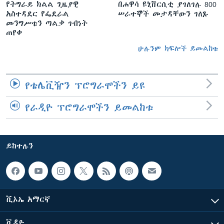
የትግራይ ክልል ጊዜያዊ
በሐዋሳ ዩኒቨርሲቲ ያገለገሉ 800
አስተዳደር የፌደራል
ሠራተኞች መታዳቸውን ገለጹ
መንግሥቱን ጣልቃ ገብነት
ጠየቀ
ሁሉንም ክፍሎች ይመልከቱ
የቴሌቪዥን ፕሮግራሞችን ይዩ
የራዲዮ ፕሮግራሞችን ይመልከቱ
ይከተሉን
ቪኦኤ አማርኛ
ቪዲዮ