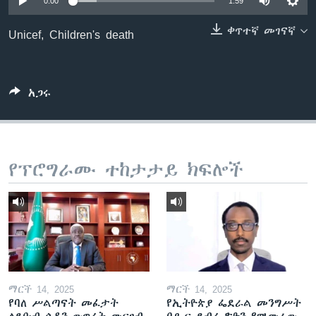
0:00
1:59
ቀጥተኛ መገናኛ
Unicef, Children's death
ቋንቋዎች
አጋሩ
የፕሮግራሙ ተከታታይ ክፍሎች
ማርች 14, 2025
ማርች 14, 2025
የባለ ሥልጣናት መፈታት
የኢትዮጵያ ፌደራል መንግሥት