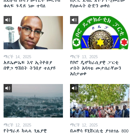
ለደቡብ ሱዳን ውጥረት መርገብ
በዶ.ር ደብረ ጽዮን የሚመራው
ቁልፍ ጉዳይ ነው ተባለ
የህወሓት ቡድን ወቀሰ
ማርች 14, 2025
ማርች 13, 2025
አይኤምኤፍ እና ኢትዮጵያ
የቦሮ ዴሞክራሲያዊ ፓርቲ
በዋጋ ግሽበት ትንበያ ተለያዩ
ሦስት አባላቱ መታሰራቸውን
አስታወቀ
ማርች 12, 2025
ማርች 12, 2025
የትግራይ ክልል ጊዜያዊ
በሐዋሳ ዩኒቨርሲቲ ያገለገሉ 800