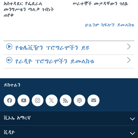
አስተዳደር የፌደራል
ሠራተኞች መታዳቸውን ገለጹ
መንግሥቱን ጣልቃ ገብነት
ጠየቀ
ሁሉንም ክፍሎች ይመልከቱ
የቴሌቪዥን ፕሮግራሞችን ይዩ
የራዲዮ ፕሮግራሞችን ይመልከቱ
ይከተሉን
ቪኦኤ አማርኛ
ቪዲዮ