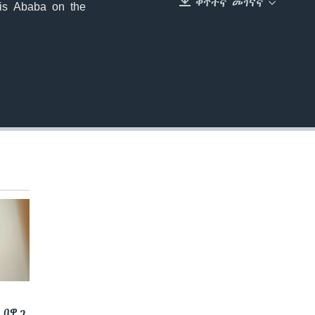
ቀጥተኛ መገናኛ
dis Ababa on the
EMBED
 በዋጋ