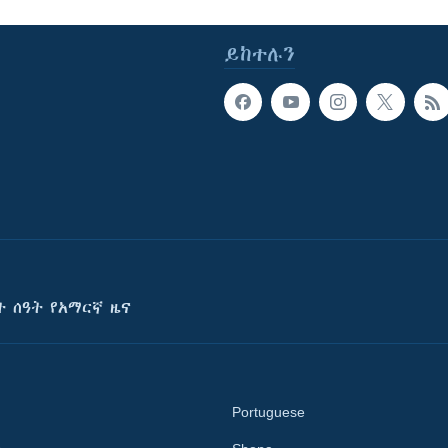
ይከተሉን
ት ሰዓት የአማርኛ ዜና
Portuguese