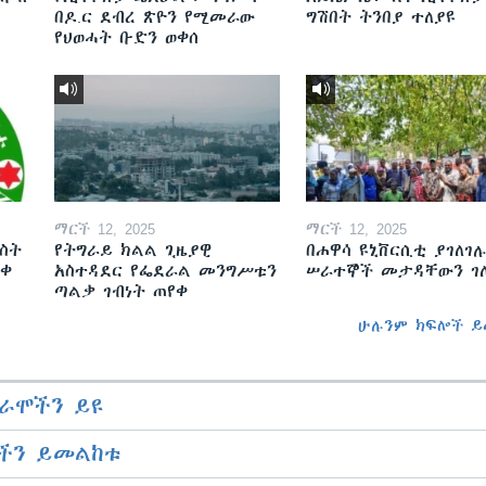
በዶ.ር ደብረ ጽዮን የሚመራው
ግሽበት ትንበያ ተለያዩ
የህወሓት ቡድን ወቀሰ
ማርች 12, 2025
ማርች 12, 2025
ስት
የትግራይ ክልል ጊዜያዊ
በሐዋሳ ዩኒቨርሲቲ ያገለገሉ
ወቀ
አስተዳደር የፌደራል መንግሥቱን
ሠራተኞች መታዳቸውን ገ
ጣልቃ ገብነት ጠየቀ
ሁሉንም ክፍሎች ይ
ራሞችን ይዩ
ችን ይመልከቱ