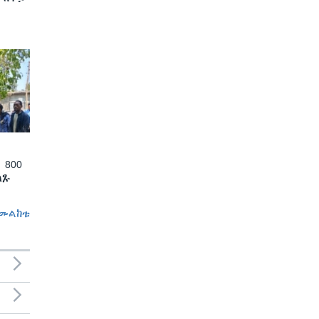
 800
ለጹ
መልከቱ