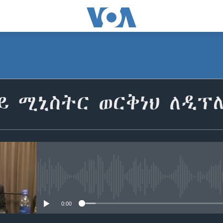
ይ ሚኒስትር ወርቅነህ ለዲፕ
No media source currently avail
0:00