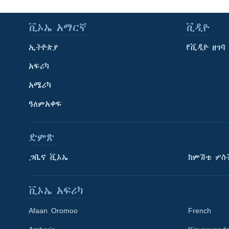
ቪኦኤ አማርኛ
ቪዲዮ
ኢትዮጵያ
የቪዲዮ ዘገባ
አፍሪካ
አሜሪካ
ዓለምአቀፍ
ድምጽ
ጋቢና ቪኦኤ
ከምሽቱ ሦስ
ቪኦኤ አፍሪካ
Afaan Oromoo
French