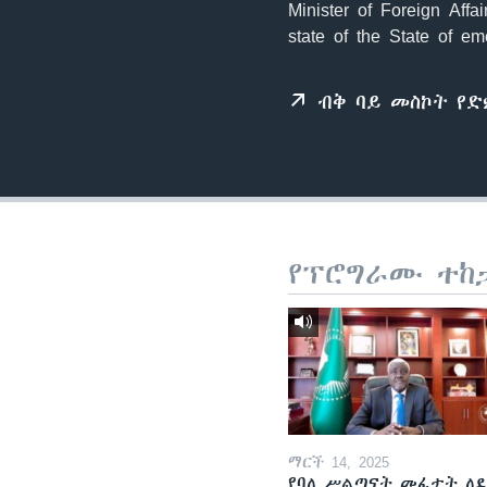
Minister of Foreign Aff
state of the State of em
ብቅ ባይ መስኮት የ
የፕሮግራሙ ተከ
ማርች 14, 2025
የባለ ሥልጣናት መፈታት ለ