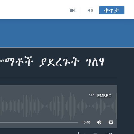
ቀጥታ
ሎማቶች ያደረጉት ገለፃ
EMBED
able
6:40