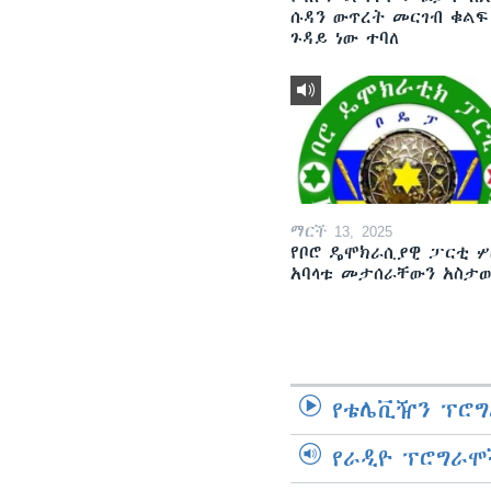
ሱዳን ውጥረት መርገብ ቁልፍ
ጉዳይ ነው ተባለ
ማርች 13, 2025
የቦሮ ዴሞክራሲያዊ ፓርቲ ሦ
አባላቱ መታሰራቸውን አስታ
የቴሌቪዥን ፕሮግ
የራዲዮ ፕሮግራሞ