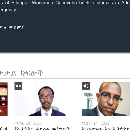
airs of Ethiopia, Worknneh Gebeyehu briefs diplomats in Ad
ergency.
ድምፅ መስምያ
ታታይ ክፍሎች
ማርች 14, 2025
ማርች 14, 2025
ደቡብ
የኢትዮጵያ ፌደራል መንግሥት
አይኤምኤፍ እና ኢትዮጵያ