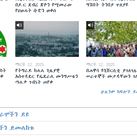
በዶ.ር ደብረ ጽዮን የሚመራው
ግሽበት ትንበያ ተለያዩ
የህወሓት ቡድን ወቀሰ
ማርች 12, 2025
ማርች 12, 2025
ስት
የትግራይ ክልል ጊዜያዊ
በሐዋሳ ዩኒቨርሲቲ ያገለገሉ
ወቀ
አስተዳደር የፌደራል መንግሥቱን
ሠራተኞች መታዳቸውን ገ
ጣልቃ ገብነት ጠየቀ
ሁሉንም ክፍሎች ይ
ራሞችን ይዩ
ችን ይመልከቱ