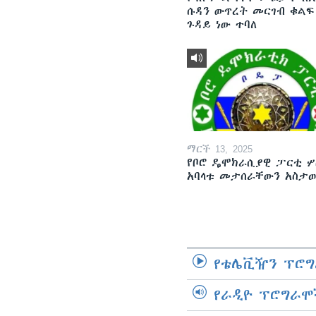
ሱዳን ውጥረት መርገብ ቁልፍ
ጉዳይ ነው ተባለ
ማርች 13, 2025
የቦሮ ዴሞክራሲያዊ ፓርቲ ሦ
አባላቱ መታሰራቸውን አስታ
የቴሌቪዥን ፕሮግ
የራዲዮ ፕሮግራሞ