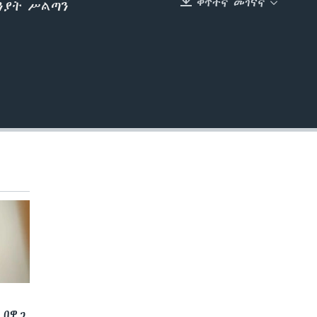
ቀጥተኛ መገናኛ
ክንያት ሥልጣን
EMBED
 በዋጋ