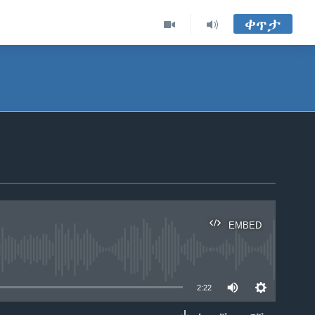
ቀጥታ
EMBED
able
2:22