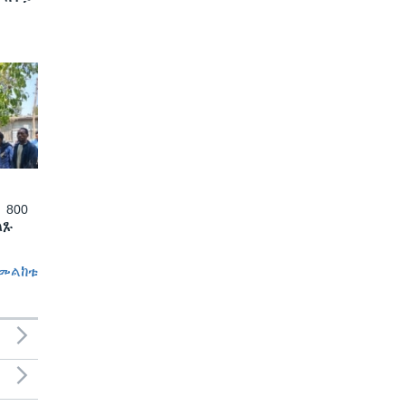
 800
ለጹ
መልከቱ