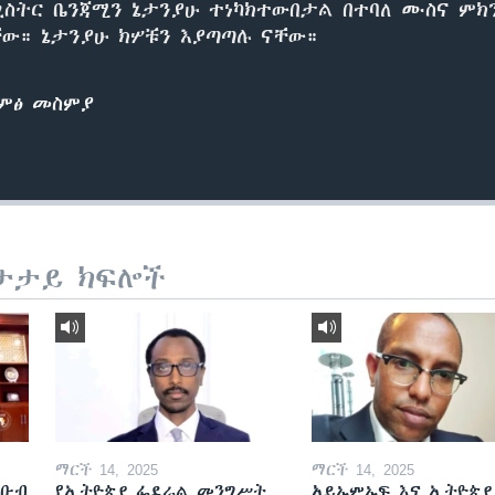
ስትር ቤንጃሚን ኔታንያሁ ተነካክተውበታል በተባለ ሙስና ም
ቸው። ኔታንያሁ ክሦቹን እያጣጣሉ ናቸው።
ድምፅ መስምያ
ታታይ ክፍሎች
ማርች 14, 2025
ማርች 14, 2025
ደቡብ
የኢትዮጵያ ፌደራል መንግሥት
አይኤምኤፍ እና ኢትዮጵያ