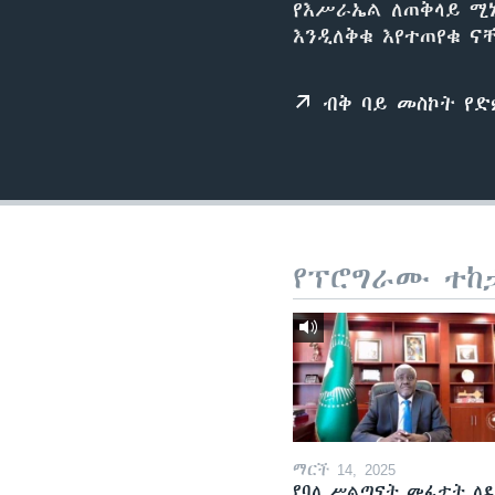
የእሥራኤል ለጠቅላይ ሚኒ
እንዲለቅቁ እየተጠየቁ ና
ብቅ ባይ መስኮት የ
የፕሮግራሙ ተከ
ማርች 14, 2025
የባለ ሥልጣናት መፈታት ለ