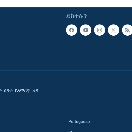
ይከተሉን
ት ሰዓት የአማርኛ ዜና
Portuguese