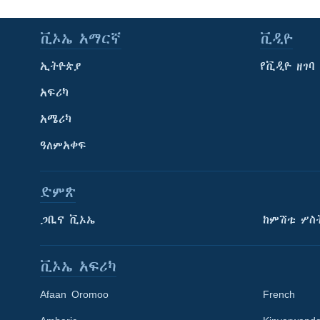
ቪኦኤ አማርኛ
ቪዲዮ
ኢትዮጵያ
የቪዲዮ ዘገባ
አፍሪካ
አሜሪካ
ዓለምአቀፍ
ድምጽ
ጋቢና ቪኦኤ
ከምሽቱ ሦስ
ቪኦኤ አፍሪካ
Afaan Oromoo
French