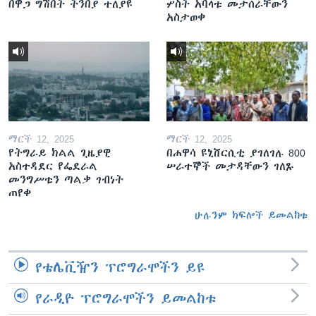
በዋጋ ግሽበት ትንበያ ተለያዩ
ሦስት አባላቱ መታሰራቸውን
አስታወቀ
ማርች 12, 2025
ማርች 12, 2025
የትግራይ ክልል ጊዜያዊ
በሐዋሳ ዩኒቨርሲቲ ያገለገሉ 800
አስተዳደር የፌደራል
ሠራተኞች መታዳቸውን ገለጹ
መንግሥቱን ጣልቃ ገብነት
ጠየቀ
ሁሉንም ክፍሎች ይመልከቱ
የቴሌቪዥን ፕሮግራሞችን ይዩ
የራዲዮ ፕሮግራሞችን ይመልከቱ