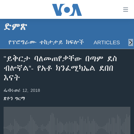
በቀላሉ
የመሥሪያ
ማገናኛዎች
ድምጽ
ዜና
ወደ
ዋናው
የፕሮግራሙ ተከታታይ ክፍሎች
ARTICLES
ስ
ኑሮ በጤንነት
ኢትዮጵያ
ይዘት
ጋቢና ቪኦኤ
እለፍ
አፍሪካ
"ይቅርታ ባለመጠየቃቸው በጣም ደስ
ወደ
ከምሽቱ ሦስት ሰዓት የአማርኛ ዜና
ዓለምአቀፍ
ብሎኛል”- የአቶ ክንፈሚካኤል ደበበ
ዋናው
ቪዲዮ
ይዘት
አሜሪካ
እናት
እለፍ
የፎቶ መድብሎች
መካከለኛው ምሥራቅ
ወደ
ፌብሩወሪ 12, 2018
ክምችት
ዋናው
ጽዮን ግርማ
ይዘት
እለፍ
Learning English
ይከተሉን
No media source currently available