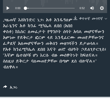
0:00
6:52
ቋንቋዎች
ቀጥተኛ መገናኛ
ጋዜጠኛ እስክንድር ነጋ፣ አቶ አንዱዓለም
አራጌንና አቶ ክንፈ ሚካኤል ደበበ (አበበ
ቀስቶ) ከእስር ለመፈታት የግንቦት ሰባት አባል መሆናቸውን
አምነው የይቅርታ ፎርም ላይ እንዲፈርሙ መጠየቃቸውንና
ፈቃደኛ አለመሆናቸውን ጠቅሰን መዘገባችን ይታወሳል።
የአቶ ክንፈሚካኤል ደበበ እናት ወ/ሮ ብዕዓት ኃይለጊዮርጊስ፤
"እኛም ቤተሰቦቹ ሆነ እርሱ ብዙ መሰዋትነት ከፍለናል።
ስለዚህ ይቅርታ ባለመጠየቃቸው በጣም ደስ ብሎኛል።"
ብለዋል።
አጋሩ