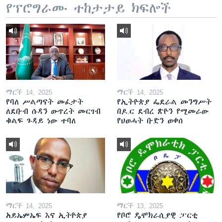
የፕሮግራሙ ተከታታይ ክፍሎች
ማርች 14, 2025
ማርች 14, 2025
የባለ ሥልጣናት መፈታት
የኢትዮጵያ ፌደራል መንግሥት
ለደቡብ ሱዳን ውጥረት መርገብ
በዶ.ር ደብረ ጽዮን የሚመራው
ቁልፍ ጉዳይ ነው ተባለ
የህወሓት ቡድን ወቀሰ
ማርች 14, 2025
ማርች 13, 2025
አይኤምኤፍ እና ኢትዮጵያ
የቦሮ ዴሞክራሲያዊ ፓርቲ