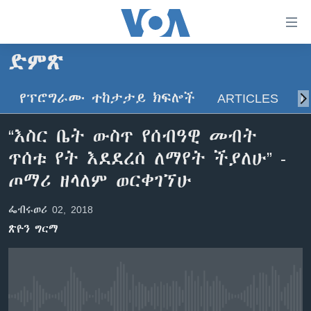
በቀላሉ
የመሥሪያ
ማገናኛዎች
ድምጽ
ዜና
ወደ
ዋናው
የፕሮግራሙ ተከታታይ ክፍሎች
ARTICLES
ስ
ኑሮ በጤንነት
ኢትዮጵያ
ይዘት
ጋቢና ቪኦኤ
እለፍ
አፍሪካ
“እስር ቤት ውስጥ የሰብዓዊ መብት
ወደ
ከምሽቱ ሦስት ሰዓት የአማርኛ ዜና
ዓለምአቀፍ
ጥሰቱ የት እደደረሰ ለማየት ችያለሁ” -
ዋናው
ቪዲዮ
ይዘት
አሜሪካ
ጦማሪ ዘላለም ወርቀገኘሁ
እለፍ
የፎቶ መድብሎች
መካከለኛው ምሥራቅ
ወደ
ፌብሩወሪ 02, 2018
ክምችት
ዋናው
ጽዮን ግርማ
ይዘት
እለፍ
Learning English
ይከተሉን
No media source currently available