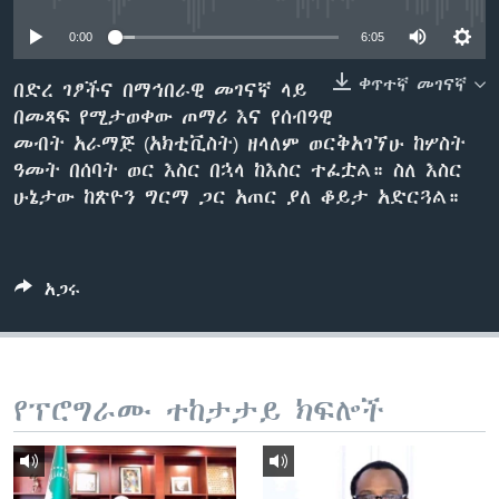
0:00
6:05
ቋንቋዎች
ቀጥተኛ መገናኛ
በድረ ገፆችና በማኅበራዊ መገናኛ ላይ
በመጻፍ የሚታወቀው ጦማሪ እና የሰብዓዊ
መብት አራማጅ (አክቲቪስት) ዘላለም ወርቅአገኘሁ ከሦስት
ዓመት በሰባት ወር እስር በኋላ ከእስር ተፈቷል። ስለ እስር
ሁኔታው ከጽዮን ግርማ ጋር አጠር ያለ ቆይታ አድርጓል።
አጋሩ
የፕሮግራሙ ተከታታይ ክፍሎች