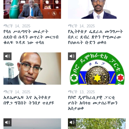
ማርች 14, 2025
ማርች 14, 2025
የባለ ሥልጣናት መፈታት
የኢትዮጵያ ፌደራል መንግሥት
ለደቡብ ሱዳን ውጥረት መርገብ
በዶ.ር ደብረ ጽዮን የሚመራው
ቁልፍ ጉዳይ ነው ተባለ
የህወሓት ቡድን ወቀሰ
ማርች 14, 2025
ማርች 13, 2025
አይኤምኤፍ እና ኢትዮጵያ
የቦሮ ዴሞክራሲያዊ ፓርቲ
በዋጋ ግሽበት ትንበያ ተለያዩ
ሦስት አባላቱ መታሰራቸውን
አስታወቀ