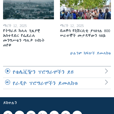
ማርች 12, 2025
ማርች 12, 2025
የትግራይ ክልል ጊዜያዊ
በሐዋሳ ዩኒቨርሲቲ ያገለገሉ 800
አስተዳደር የፌደራል
ሠራተኞች መታዳቸውን ገለጹ
መንግሥቱን ጣልቃ ገብነት
ጠየቀ
ሁሉንም ክፍሎች ይመልከቱ
የቴሌቪዥን ፕሮግራሞችን ይዩ
የራዲዮ ፕሮግራሞችን ይመልከቱ
ይከተሉን