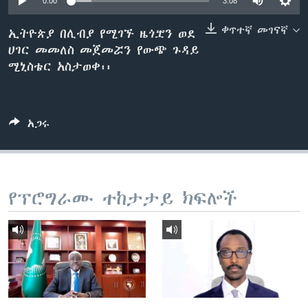
0:00
3:08
ቀጥተኛ መገናኛ
ኢትዮጵያ በሊብያ የሚገኙ ዜጎቿን ወደ
ሀገር መመለስ መጀመሯን የውጭ ጉዳይ
ቋንቋዎች
ሚኒስቴር አስታወቀ፡፡
አጋሩ
የፕሮግራሙ ተከታታይ ክፍሎች