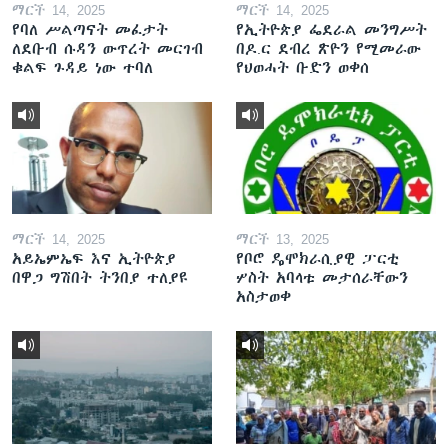
ማርች 14, 2025
ማርች 14, 2025
የባለ ሥልጣናት መፈታት
የኢትዮጵያ ፌደራል መንግሥት
ለደቡብ ሱዳን ውጥረት መርገብ
በዶ.ር ደብረ ጽዮን የሚመራው
ቁልፍ ጉዳይ ነው ተባለ
የህወሓት ቡድን ወቀሰ
ማርች 14, 2025
ማርች 13, 2025
አይኤምኤፍ እና ኢትዮጵያ
የቦሮ ዴሞክራሲያዊ ፓርቲ
በዋጋ ግሽበት ትንበያ ተለያዩ
ሦስት አባላቱ መታሰራቸውን
አስታወቀ