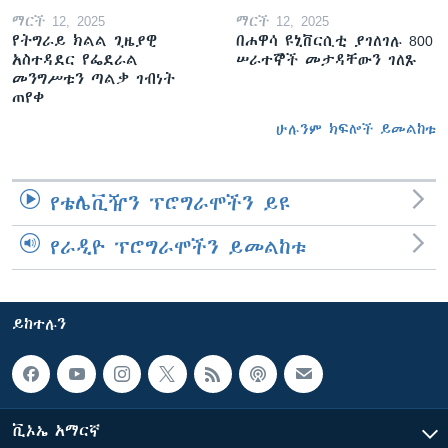
ማርች 12, 2025
ማርች 12, 2025
የትግራይ ክልል ጊዜያዊ
በሐዋሳ ዩኒቨርሲቲ ያገለገሉ 800
አስተዳደር የፌደራል
ሠራተኞች መታዳቸውን ገለጹ
መንግሥቱን ጣልቃ ገብነት
ጠየቀ
ሁሉንም ክፍሎች ይመልከቱ
የቴሌቪዥን ፕሮግራሞችን ይዩ
የራዲዮ ፕሮግራሞችን ይመልከቱ
ይከተሉን
ቪኦኤ አማርኛ