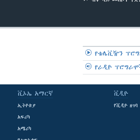
የቴሌቪዥን ፕሮግ
የራዲዮ ፕሮግራሞ
ቪኦኤ አማርኛ
ቪዲዮ
ኢትዮጵያ
የቪዲዮ ዘገባ
አፍሪካ
አሜሪካ