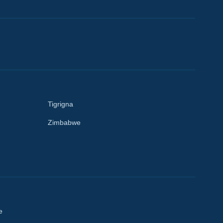
Tigrigna
Zimbabwe
e