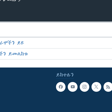
ራሞችን ይዩ
ችን ይመልከቱ
ይከተሉን