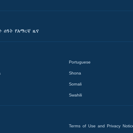
ት ሰዓት የአማርኛ ዜና
Portuguese
a
Shona
Somali
Swahili
Terms of Use and Privacy Notic