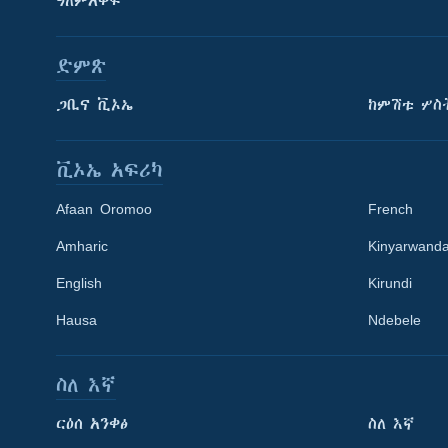
ዓለምአቀፍ
ድምጽ
ጋቢና ቪኦኤ
ከምሽቱ ሦስ
ቪኦኤ አፍሪካ
Afaan Oromoo
French
Amharic
Kinyarwand
English
Kirundi
Learning English
Hausa
Ndebele
ይከተሉን
ስለ እኛ
ርዕሰ አንቀፅ
ስለ እኛ
ቋንቋዎች