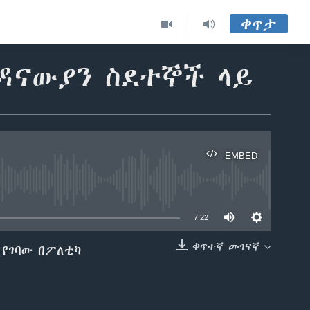
ቀጥታ
ዳናውያን ስደተኞች ላይ
EMBED
able
7:22
ቀጥተኛ መገናኛ
 የገባው በፖለቲካ
EMBED