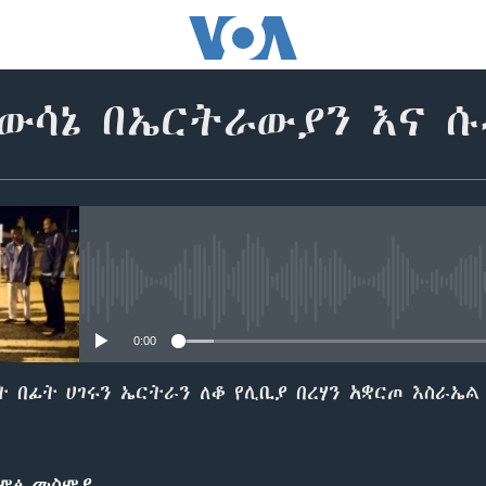
 ውሳኔ በኤርትራውያን እና ሱ
No media source currently avail
0:00
ት በፊት ሀገሩን ኤርትራን ለቆ የሊቢያ በረሃን አቋርጦ እስራኤል
ድምፅ መስምያ