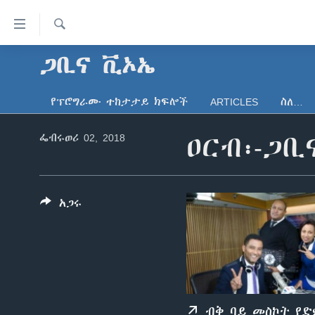
በቀላሉ
የመሥሪያ
ማገናኛዎች
ፈልግ
ጋቢና ቪኦኤ
ዜና
ወደ
ኑሮ በጤንነት
ኢትዮጵያ
ዋናው
የፕሮግራሙ ተከታታይ ክፍሎች
ARTICLES
ስለ…
ይዘት
ጋቢና ቪኦኤ
አፍሪካ
እለፍ
ፌብሩወሪ 02, 2018
ዐርብ፡-ጋቢ
ከምሽቱ ሦስት ሰዓት የአማርኛ ዜና
ዓለምአቀፍ
ወደ
ዋናው
ቪዲዮ
አሜሪካ
ይዘት
የፎቶ መድብሎች
መካከለኛው ምሥራቅ
እለፍ
አጋሩ
ወደ
ክምችት
ዋናው
ይዘት
እለፍ
ብቅ ባይ መስኮት የ