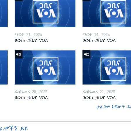
ማርች 21, 2025
ማርች 14, 2025
ዐርብ፡-ጋቢና VOA
ዐርብ፡-ጋቢና VOA
ፌብሩወሪ 28, 2025
ፌብሩወሪ 21, 2025
ዐርብ፡-ጋቢና VOA
ዐርብ፡-ጋቢና VOA
ሁሉንም ክፍሎች ይ
ራሞችን ይዩ