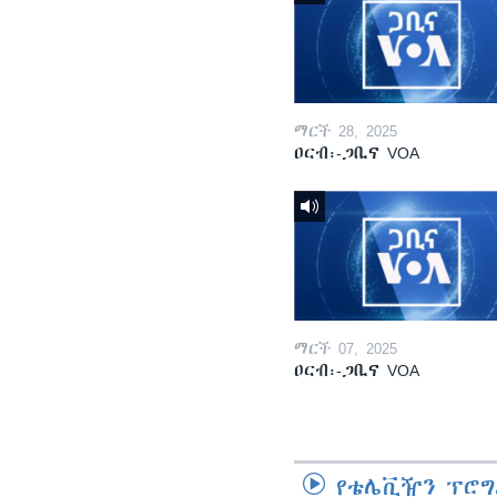
ማርች 28, 2025
ዐርብ፡-ጋቢና VOA
ማርች 07, 2025
ዐርብ፡-ጋቢና VOA
የቴሌቪዥን ፕሮግ