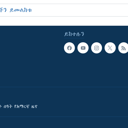
ችን ይመልከቱ
ይከተሉን
ት ሰዓት የአማርኛ ዜና