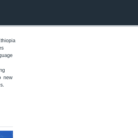
EMBED
thiopia
es
nguage
ung
to new
s.