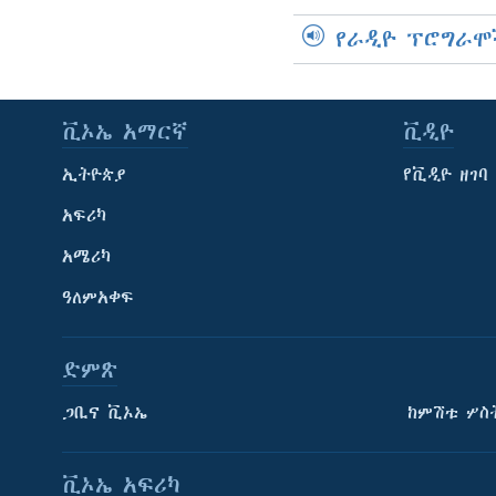
የራዲዮ ፕሮግራሞ
ቪኦኤ አማርኛ
ቪዲዮ
ኢትዮጵያ
የቪዲዮ ዘገባ
አፍሪካ
አሜሪካ
ዓለምአቀፍ
ድምጽ
ጋቢና ቪኦኤ
ከምሽቱ ሦስ
ቪኦኤ አፍሪካ