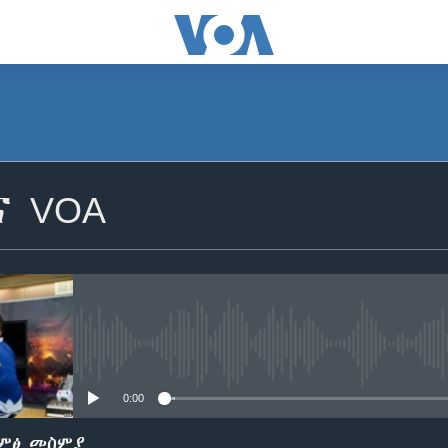
SUBSCRIBE
ና VOA
ይድረሰኝ / ይላክልኝ
No media source currently avail
0:00
ድምፅ መስምያ