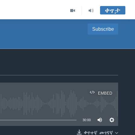
ቀጥታ
Subscribe
EMBED
able
30:00
ቀጥተኛ መገናኛ