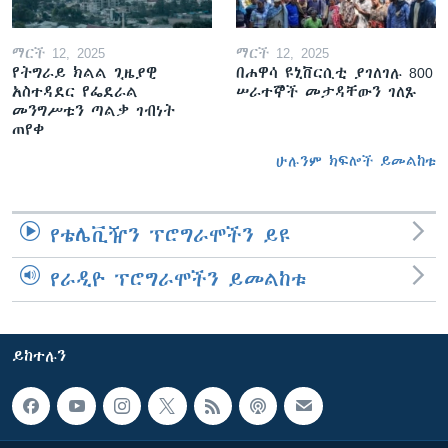
ማርች 12, 2025
ማርች 12, 2025
የትግራይ ክልል ጊዜያዊ
በሐዋሳ ዩኒቨርሲቲ ያገለገሉ 800
አስተዳደር የፌደራል
ሠራተኞች መታዳቸውን ገለጹ
መንግሥቱን ጣልቃ ገብነት
ጠየቀ
ሁሉንም ክፍሎች ይመልከቱ
የቴሌቪዥን ፕሮግራሞችን ይዩ
የራዲዮ ፕሮግራሞችን ይመልከቱ
ይከተሉን