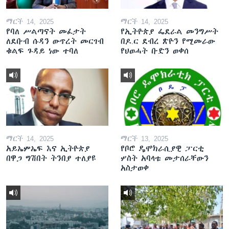
ማርች 14, 2025
ማርች 14, 2025
የባለ ሥልጣናት መፈታት
የኢትዮጵያ ፌደራል መንግሥት
ለደቡብ ሱዳን ውጥረት መርገብ
በዶ.ር ደብረ ጽዮን የሚመራው
ቁልፍ ጉዳይ ነው ተባለ
የህወሓት ቡድን ወቀሰ
ማርች 14, 2025
ማርች 13, 2025
አይኤምኤፍ እና ኢትዮጵያ
የቦሮ ዴሞክራሲያዊ ፓርቲ
በዋጋ ግሽበት ትንበያ ተለያዩ
ሦስት አባላቱ መታሰራቸውን
አስታወቀ