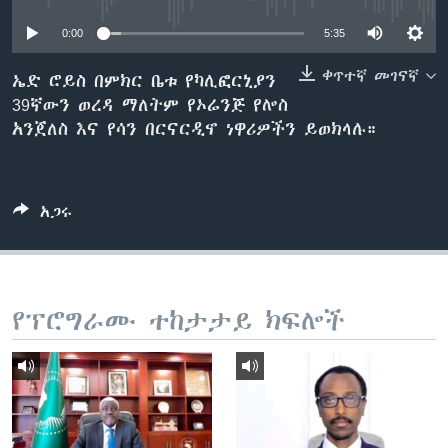
0:00
5:35
ቋንቋዎች
ቀጥተኛ መገናኛ
ኤድ ሮይስ በምክር ቤቱ የካሊፎርኒያን
39ኛውን ወረዳ ማለትም የኦሬንጅ የሎስ
አንጀለስ እና የሳን በርናርዲኖ ነዋሪዎችን ይወክላሉ።
አጋሩ
የፕሮግራሙ ተከታታይ ክፍሎች