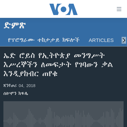
በቀላሉ
የመሥሪያ
ማገናኛዎች
ድምጽ
ዜና
ወደ
ዋናው
የፕሮግራሙ ተከታታይ ክፍሎች
ARTICLES
ስ
ኑሮ በጤንነት
ኢትዮጵያ
ይዘት
ጋቢና ቪኦኤ
እለፍ
አፍሪካ
ኤድ ሮይስ የኢትዮጵያ መንግሥት
ወደ
ከምሽቱ ሦስት ሰዓት የአማርኛ ዜና
ዓለምአቀፍ
እሥረኞችን ለመፍታት የገባውን ቃል
ዋናው
ቪዲዮ
ይዘት
አሜሪካ
እንዲያከብር ጠየቁ
እለፍ
የፎቶ መድብሎች
መካከለኛው ምሥራቅ
ወደ
ጃንዩወሪ 04, 2018
ክምችት
ዋናው
ሰሎሞን ክፍሌ
ይዘት
እለፍ
Learning English
ይከተሉን
No media source currently available