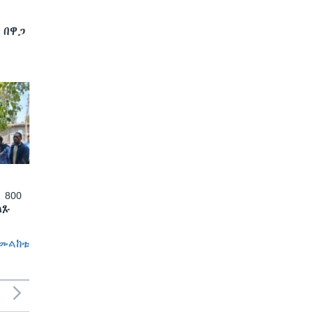
 በዋጋ
 800
ለጹ
መልከቱ