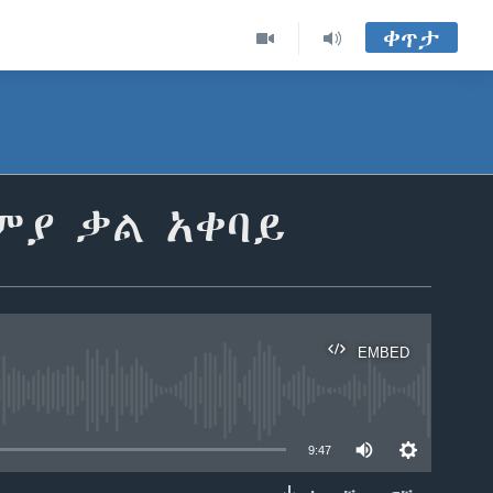
ቀጥታ
ምያ ቃል አቀባይ
EMBED
able
9:47