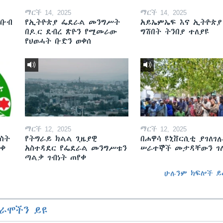
ማርች 14, 2025
ማርች 14, 2025
ደቡብ
የኢትዮጵያ ፌደራል መንግሥት
አይኤምኤፍ እና ኢትዮጵያ
በዶ.ር ደብረ ጽዮን የሚመራው
ግሽበት ትንበያ ተለያዩ
የህወሓት ቡድን ወቀሰ
ማርች 12, 2025
ማርች 12, 2025
ስት
የትግራይ ክልል ጊዜያዊ
በሐዋሳ ዩኒቨርሲቲ ያገለገሉ
ወቀ
አስተዳደር የፌደራል መንግሥቱን
ሠራተኞች መታዳቸውን ገ
ጣልቃ ገብነት ጠየቀ
ሁሉንም ክፍሎች ይ
ራሞችን ይዩ