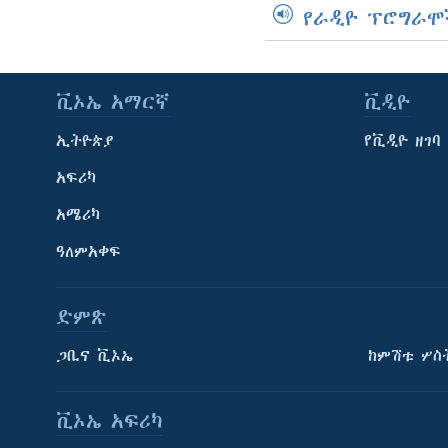
የራዲዮ ፕሮግራሞ
ቪኦኤ አማርኛ
ቪዲዮ
ኢትዮጵያ
የቪዲዮ ዘገባ
አፍሪካ
አሜሪካ
ዓለምአቀፍ
ድምጽ
ጋቢና ቪኦኤ
ከምሽቱ ሦስ
ቪኦኤ አፍሪካ