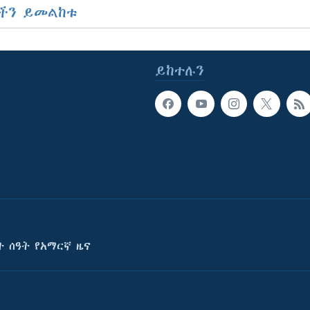
ችን ይመልከቱ
ይከተሉን
ት ሰዓት የአማርኛ ዜና