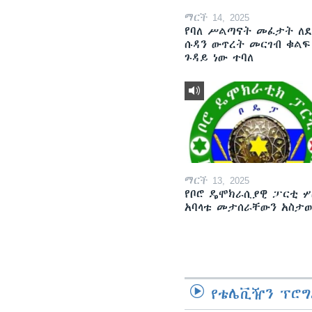
ማርች 14, 2025
የባለ ሥልጣናት መፈታት ለ
ሱዳን ውጥረት መርገብ ቁልፍ
ጉዳይ ነው ተባለ
ማርች 13, 2025
የቦሮ ዴሞክራሲያዊ ፓርቲ ሦ
አባላቱ መታሰራቸውን አስታ
የቴሌቪዥን ፕሮግ