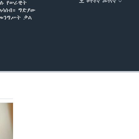
ቀጥተኛ መገናኛ
ደሉ የሠራዊት
EMBED
አሳሰብ። ግድያው
 መንግሥት ቃል