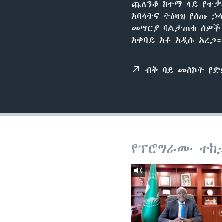
ጨለንቆ ከተማ ላይ የተቃ
አባላትና ትዕዛዝ የሰጡ 
መሣርያ ባልታጠቁ ሰዎች 
አቀባይ አቶ አዲሱ አረጋ።
ብቅ ባይ መስኮት የ
የፕሮግራሙ ተከ