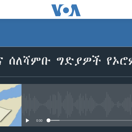
ና ሰለሻምቡ ግድያዎች የኦሮ
No media source currently avail
0:00