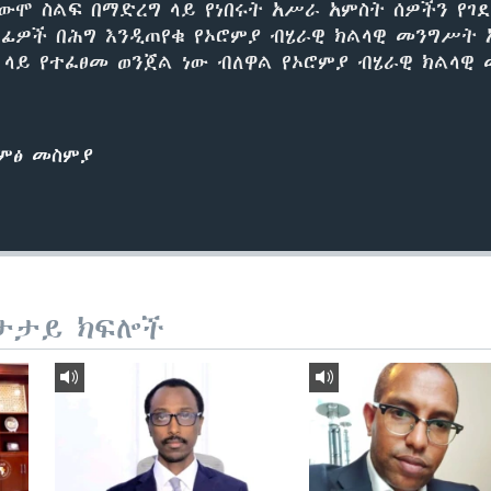
ውሞ ስልፍ በማድረግ ላይ የነበሩት አሥራ አምስት ሰዎችን የገ
ኃላፊዎች በሕግ እንዲጠየቁ የኦሮምያ ብሄራዊ ክልላዊ መንግሥት 
ላይ የተፈፀመ ወንጀል ነው ብለዋል የኦሮምያ ብሄራዊ ክልላዊ
ድምፅ መስምያ
ታታይ ክፍሎች