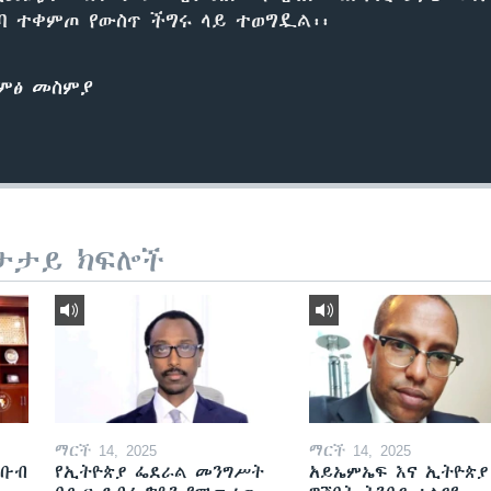
ባ ተቀምጦ የውስጥ ችግሩ ላይ ተወግዷል፡፡
ድምፅ መስምያ
ታታይ ክፍሎች
ማርች 14, 2025
ማርች 14, 2025
ደቡብ
የኢትዮጵያ ፌደራል መንግሥት
አይኤምኤፍ እና ኢትዮጵያ