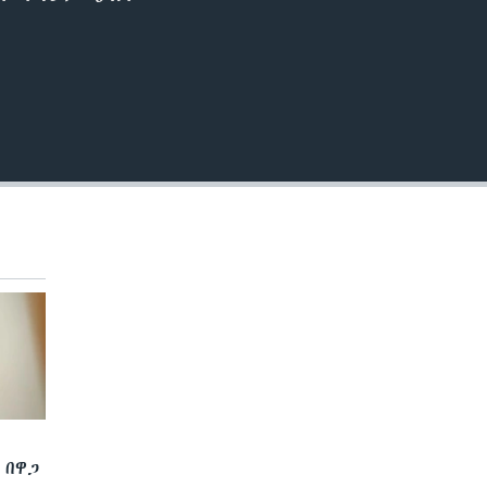
EMBED
 በዋጋ