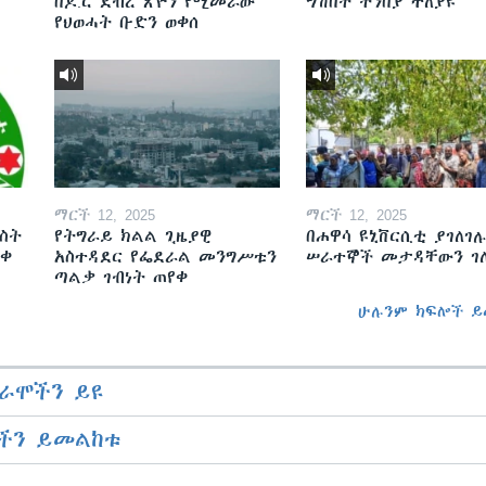
በዶ.ር ደብረ ጽዮን የሚመራው
ግሽበት ትንበያ ተለያዩ
የህወሓት ቡድን ወቀሰ
ማርች 12, 2025
ማርች 12, 2025
ስት
የትግራይ ክልል ጊዜያዊ
በሐዋሳ ዩኒቨርሲቲ ያገለገሉ
ወቀ
አስተዳደር የፌደራል መንግሥቱን
ሠራተኞች መታዳቸውን ገ
ጣልቃ ገብነት ጠየቀ
ሁሉንም ክፍሎች ይ
ራሞችን ይዩ
ችን ይመልከቱ