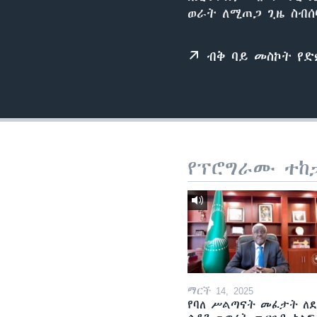
ወራት ለሚጠጋ ጊዜ ስብሰ
ብቅ ባይ መስኮት የ
የፕሮግራሙ ተከ
ማርች 14, 2025
የባለ ሥልጣናት መፈታት ለ