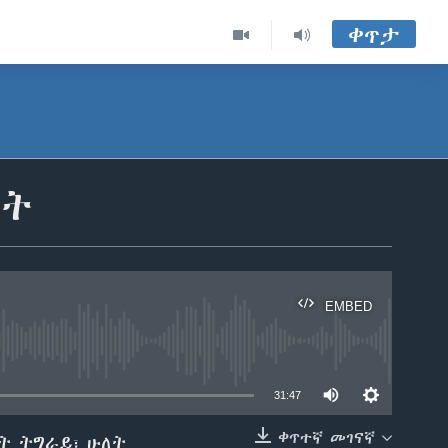
ቀጥታ
ይት
EMBED
able
31:47
ቀጥተኛ መገናኛ
ት ትግራይ፣ ሁለት