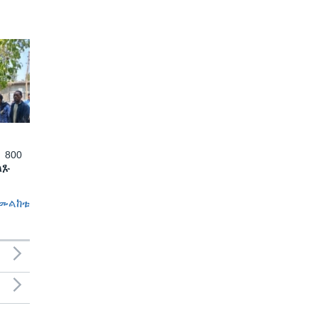
 800
ለጹ
መልከቱ