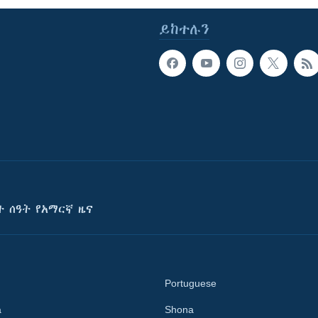
ይከተሉን
ት ሰዓት የአማርኛ ዜና
Portuguese
a
Shona