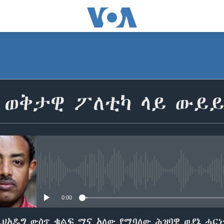
 ወቅታዊ ፖለቲካ ላይ ውይ
No media source currently avail
0:00
ህአዴግ ውስጥ ቁልፍ ሚና አለው የሚባለው ሕዝባዊ ወያኔ ሓርነ