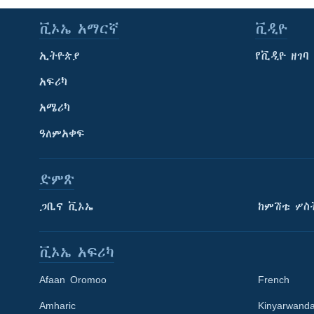
ቪኦኤ አማርኛ
ቪዲዮ
ኢትዮጵያ
የቪዲዮ ዘገባ
አፍሪካ
አሜሪካ
ዓለምአቀፍ
ድምጽ
ጋቢና ቪኦኤ
ከምሽቱ ሦስ
ቪኦኤ አፍሪካ
Afaan Oromoo
French
Amharic
Kinyarwand