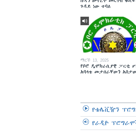
ሱዳን ውጥረት መርገብ ቁልፍ
ጉዳይ ነው ተባለ
ማርች 13, 2025
የቦሮ ዴሞክራሲያዊ ፓርቲ ሦ
አባላቱ መታሰራቸውን አስታ
የቴሌቪዥን ፕሮግ
የራዲዮ ፕሮግራሞ