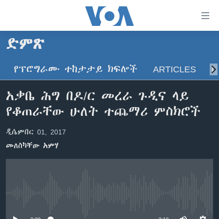
በቀላሉ
የመሥሪያ
ማገናኛዎች
ድምጽ
ዜና
ወደ
ዋናው
የፕሮግራሙ ተከታታይ ክፍሎች
ARTICLES
ስ
ኑሮ በጤንነት
ኢትዮጵያ
ይዘት
ጋቢና ቪኦኤ
እለፍ
አፍሪካ
አቃቤ ሕግ በዶ/ር መረራ ጉዲና ላይ
ወደ
ከምሽቱ ሦስት ሰዓት የአማርኛ ዜና
ዓለምአቀፍ
የቆጠራቸው ሁለት ተጨማሪ ምስክሮች
ዋናው
ቪዲዮ
ይዘት
አሜሪካ
ዲሴምበር 01, 2017
እለፍ
የፎቶ መድብሎች
መካከለኛው ምሥራቅ
ወደ
መለስካቸው አምሃ
ክምችት
ዋናው
ይዘት
እለፍ
Learning English
No media source currently available
ይከተሉን