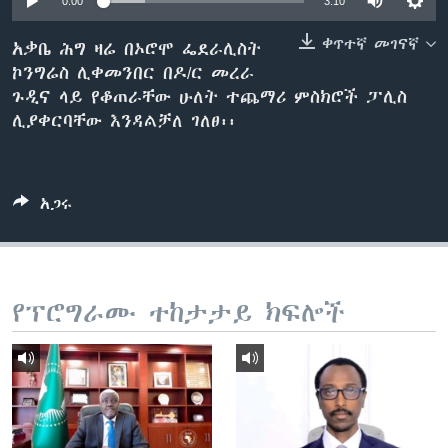
0:00
3:10
ቀጥተኛ መገናኛ
አቃቤ ሕግ ዛሬ በኦሮሞ ፌደራሊስት
ኮንግሬስ ሊቀመንበር በዶ/ር መረራ
ቋንቋዎች
ጉዲና ላይ የቆጠራቸው ሁለት ተጨማሪ ምስክሮች ፓሊስ
ሊያቀርባቸው እንዳልቻለ ገለፀ፡፡
አጋሩ
የፕሮግራሙ ተከታታይ ክፍሎች