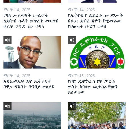
ማርች 14, 2025
ማርች 14, 2025
የባለ ሥልጣናት መፈታት
የኢትዮጵያ ፌደራል መንግሥት
ለደቡብ ሱዳን ውጥረት መርገብ
በዶ.ር ደብረ ጽዮን የሚመራው
ቁልፍ ጉዳይ ነው ተባለ
የህወሓት ቡድን ወቀሰ
ማርች 14, 2025
ማርች 13, 2025
አይኤምኤፍ እና ኢትዮጵያ
የቦሮ ዴሞክራሲያዊ ፓርቲ
በዋጋ ግሽበት ትንበያ ተለያዩ
ሦስት አባላቱ መታሰራቸውን
አስታወቀ