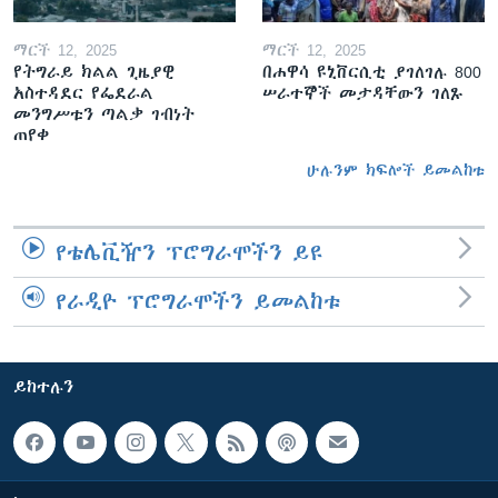
ማርች 12, 2025
ማርች 12, 2025
የትግራይ ክልል ጊዜያዊ
በሐዋሳ ዩኒቨርሲቲ ያገለገሉ 800
አስተዳደር የፌደራል
ሠራተኞች መታዳቸውን ገለጹ
መንግሥቱን ጣልቃ ገብነት
ጠየቀ
ሁሉንም ክፍሎች ይመልከቱ
የቴሌቪዥን ፕሮግራሞችን ይዩ
የራዲዮ ፕሮግራሞችን ይመልከቱ
ይከተሉን