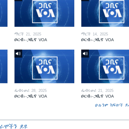
ማርች 21, 2025
ማርች 14, 2025
ዐርብ፡-ጋቢና VOA
ዐርብ፡-ጋቢና VOA
ፌብሩወሪ 28, 2025
ፌብሩወሪ 21, 2025
ዐርብ፡-ጋቢና VOA
ዐርብ፡-ጋቢና VOA
ሁሉንም ክፍሎች ይ
ራሞችን ይዩ