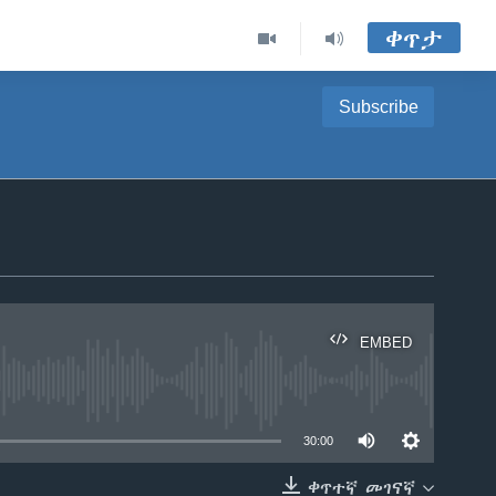
ቀጥታ
Subscribe
EMBED
able
30:00
ቀጥተኛ መገናኛ