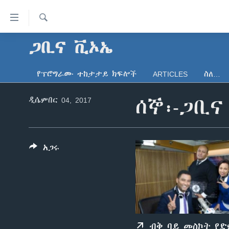
በቀላሉ
የመሥሪያ
ማገናኛዎች
ፈልግ
ጋቢና ቪኦኤ
ዜና
ወደ
ኑሮ በጤንነት
ኢትዮጵያ
ዋናው
የፕሮግራሙ ተከታታይ ክፍሎች
ARTICLES
ስለ…
ይዘት
ጋቢና ቪኦኤ
አፍሪካ
እለፍ
ዲሴምበር 04, 2017
ሰኞ፡-ጋቢና
ከምሽቱ ሦስት ሰዓት የአማርኛ ዜና
ዓለምአቀፍ
ወደ
ዋናው
ቪዲዮ
አሜሪካ
ይዘት
የፎቶ መድብሎች
መካከለኛው ምሥራቅ
እለፍ
አጋሩ
ወደ
ክምችት
ዋናው
ይዘት
እለፍ
ብቅ ባይ መስኮት የ