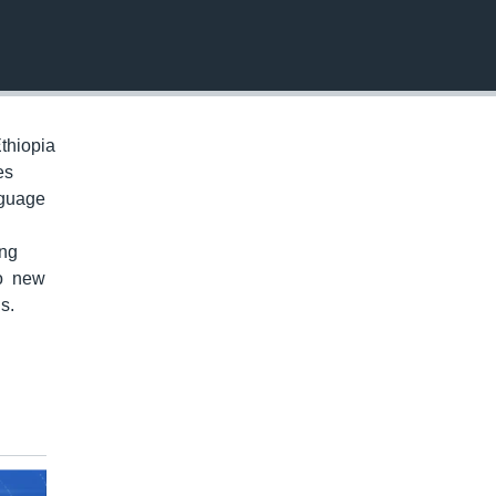
EMBED
thiopia
es
nguage
ung
to new
s.