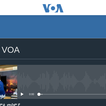
SUBSCRIBE
 VOA
ይድረሰኝ / ይላክልኝ
No media source currently avail
0:00
ድምፅ መስምያ