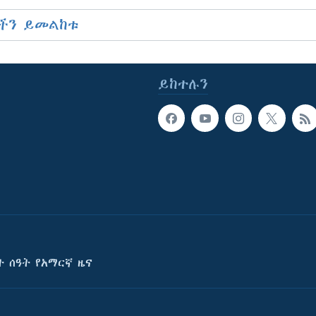
ችን ይመልከቱ
ይከተሉን
ት ሰዓት የአማርኛ ዜና