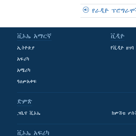
የራዲዮ ፕሮግራሞ
ቪኦኤ አማርኛ
ቪዲዮ
ኢትዮጵያ
የቪዲዮ ዘገባ
አፍሪካ
አሜሪካ
ዓለምአቀፍ
ድምጽ
ጋቢና ቪኦኤ
ከምሽቱ ሦስ
ቪኦኤ አፍሪካ