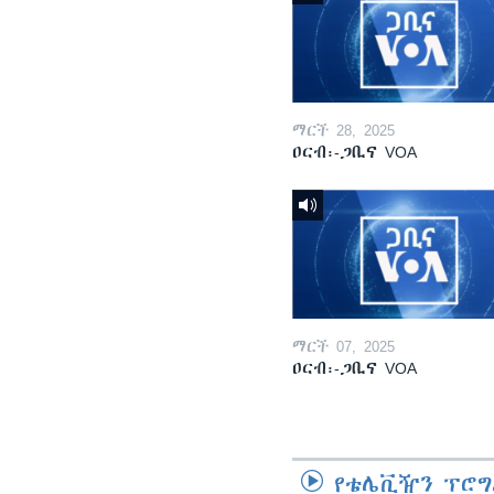
ማርች 28, 2025
ዐርብ፡-ጋቢና VOA
ማርች 07, 2025
ዐርብ፡-ጋቢና VOA
የቴሌቪዥን ፕሮግ