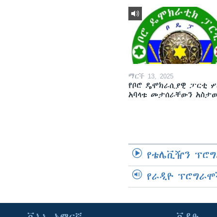
ማርች 13, 2025
የቦሮ ዴሞክራሲያዊ ፓርቲ ሦ
አባላቱ መታሰራቸውን አስታ
የቴሌቪዥን ፕሮግ
የራዲዮ ፕሮግራሞ