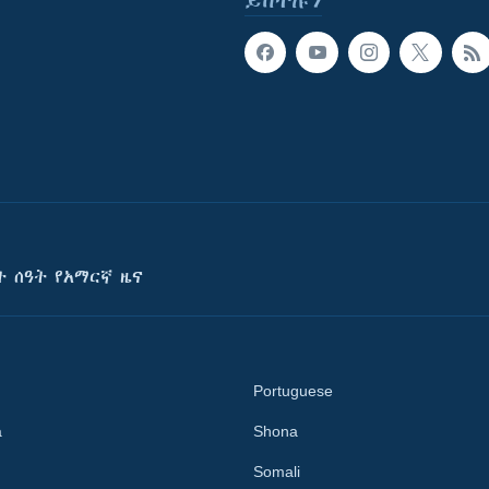
ይከተሉን
ት ሰዓት የአማርኛ ዜና
Portuguese
a
Shona
Somali