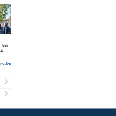
 800
ለጹ
መልከቱ