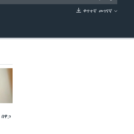
ቀጥተኛ መገናኛ
EMBED
 በዋጋ