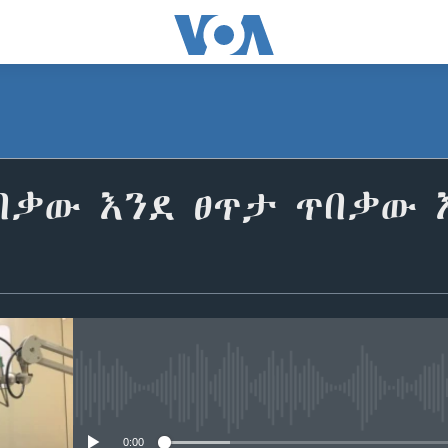
በቃው እንደ ፀጥታ ጥበቃው 
No media source currently avail
0:00