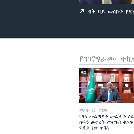
ብቅ ባይ መስኮት የ
የፕሮግራሙ ተከ
ማርች 14, 2025
የባለ ሥልጣናት መፈታት ለ
ሱዳን ውጥረት መርገብ ቁልፍ
ጉዳይ ነው ተባለ