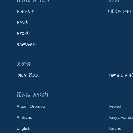
ቪኦኤ አማርኛ
ቪዲዮ
ኢትዮጵያ
የቪዲዮ ዘገባ
አፍሪካ
አሜሪካ
ዓለምአቀፍ
ድምጽ
ጋቢና ቪኦኤ
ከምሽቱ ሦስ
ቪኦኤ አፍሪካ
Afaan Oromoo
French
Amharic
Kinyarwand
English
Kirundi
Learning English