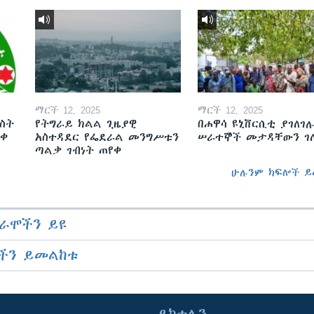
ማርች 12, 2025
ማርች 12, 2025
ስት
የትግራይ ክልል ጊዜያዊ
በሐዋሳ ዩኒቨርሲቲ ያገለገሉ
ወቀ
አስተዳደር የፌደራል መንግሥቱን
ሠራተኞች መታዳቸውን ገ
ጣልቃ ገብነት ጠየቀ
ሁሉንም ክፍሎች ይ
ራሞችን ይዩ
ችን ይመልከቱ