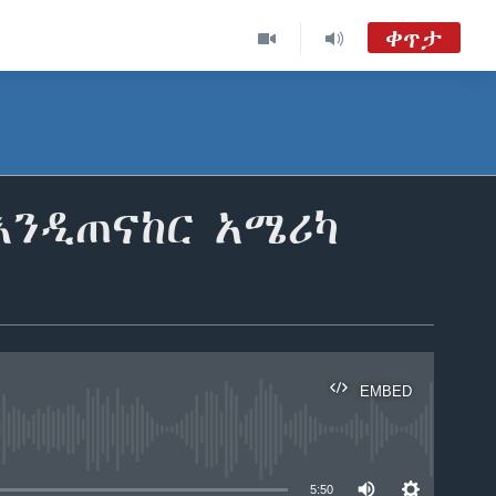
ቀጥታ
ከምሽቱ 3:00 የአማርኛ ዜና
TVMC09
ዐርብ፡-ከምሽቱ ሦስት ሰዓት የአማርኛ ዜና
እንዲጠናከር አሜሪካ
VOA Amharic Audio Tube
EMBED
able
5:50