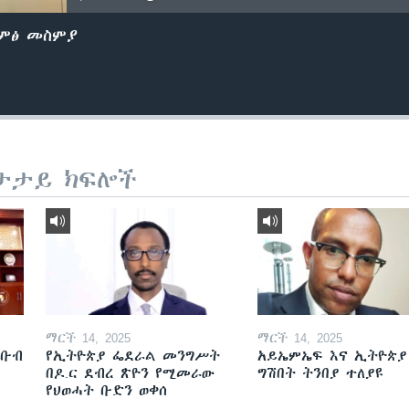
ድምፅ መስምያ
ታታይ ክፍሎች
ማርች 14, 2025
ማርች 14, 2025
ደቡብ
የኢትዮጵያ ፌደራል መንግሥት
አይኤምኤፍ እና ኢትዮጵያ
በዶ.ር ደብረ ጽዮን የሚመራው
ግሽበት ትንበያ ተለያዩ
የህወሓት ቡድን ወቀሰ