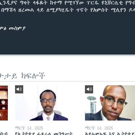
ኢንዲያና ግዛት ላፋዬት ከተማ የሚገኘው ፐርዱ ዩኒቨርሲቲ የ
ታ በማሽላ ዘረመል ላይ ለሚያካሂዱት ጥናት የአምስት ሚሊየን ዶ
ድምፅ መስምያ
ታታይ ክፍሎች
ማርች 14, 2025
ማርች 14, 2025
ደቡብ
የኢትዮጵያ ፌደራል መንግሥት
አይኤምኤፍ እና ኢትዮጵያ