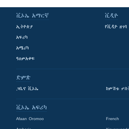
ቪኦኤ አማርኛ
ቪዲዮ
ኢትዮጵያ
የቪዲዮ ዘገባ
አፍሪካ
አሜሪካ
ዓለምአቀፍ
ድምጽ
ጋቢና ቪኦኤ
ከምሽቱ ሦስ
ቪኦኤ አፍሪካ
Afaan Oromoo
French