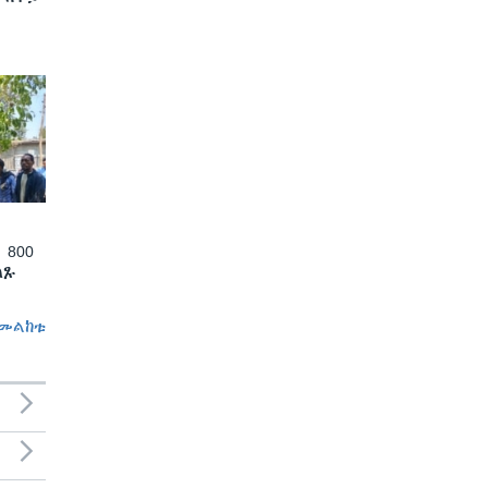
 800
ለጹ
መልከቱ