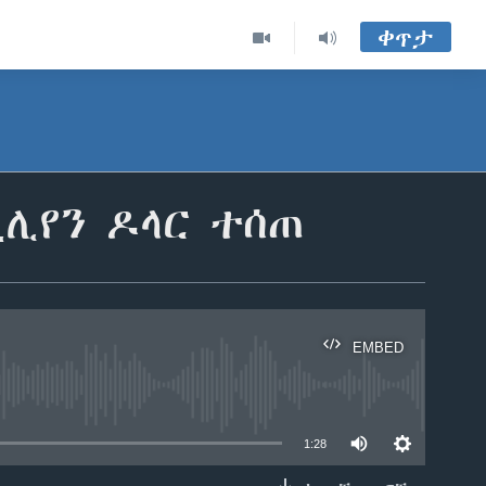
ቀጥታ
ሊየን ዶላር ተሰጠ
EMBED
able
1:28