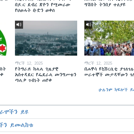
በዶ.ር ደብረ ጽዮን የሚመራው
ግሽበት ትንበያ ተለያዩ
የህወሓት ቡድን ወቀሰ
ማርች 12, 2025
ማርች 12, 2025
ስት
የትግራይ ክልል ጊዜያዊ
በሐዋሳ ዩኒቨርሲቲ ያገለገሉ
ወቀ
አስተዳደር የፌደራል መንግሥቱን
ሠራተኞች መታዳቸውን ገ
ጣልቃ ገብነት ጠየቀ
ሁሉንም ክፍሎች ይ
ራሞችን ይዩ
ችን ይመልከቱ