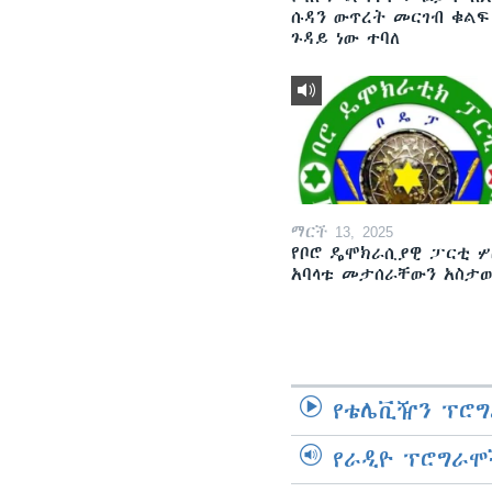
ሱዳን ውጥረት መርገብ ቁልፍ
ጉዳይ ነው ተባለ
ማርች 13, 2025
የቦሮ ዴሞክራሲያዊ ፓርቲ ሦ
አባላቱ መታሰራቸውን አስታ
የቴሌቪዥን ፕሮግ
የራዲዮ ፕሮግራሞ