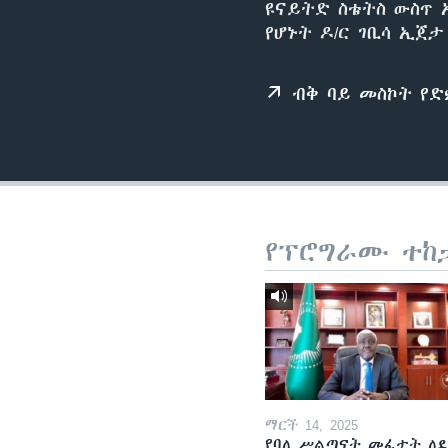
ዩናይትድ ስቴትስ ውስጥ 
የሆኑት ዶ/ር ገቢሳ ኢጀ
ብቅ ባይ መስኮት የ
የፕሮግራሙ ተከ
ማርች 14, 2025
የባለ ሥልጣናት መፈታት ለ