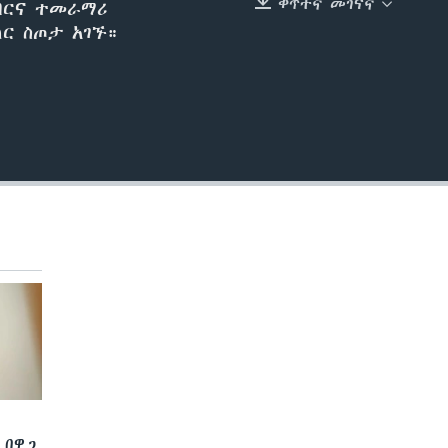
ቀጥተኛ መገናኛ
ግብርና ተመራማሪ
EMBED
ላር ስጦታ አገኙ።
 በዋጋ