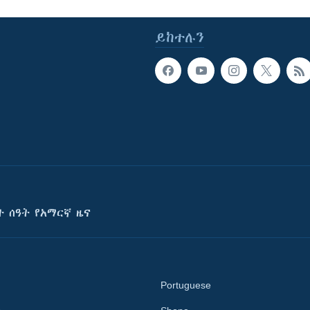
ይከተሉን
ት ሰዓት የአማርኛ ዜና
Portuguese