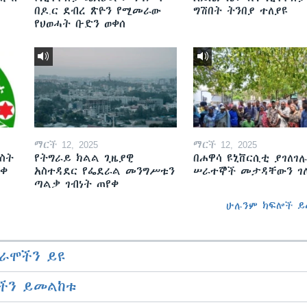
በዶ.ር ደብረ ጽዮን የሚመራው
ግሽበት ትንበያ ተለያዩ
የህወሓት ቡድን ወቀሰ
ማርች 12, 2025
ማርች 12, 2025
ስት
የትግራይ ክልል ጊዜያዊ
በሐዋሳ ዩኒቨርሲቲ ያገለገሉ
ወቀ
አስተዳደር የፌደራል መንግሥቱን
ሠራተኞች መታዳቸውን ገ
ጣልቃ ገብነት ጠየቀ
ሁሉንም ክፍሎች ይ
ራሞችን ይዩ
ችን ይመልከቱ