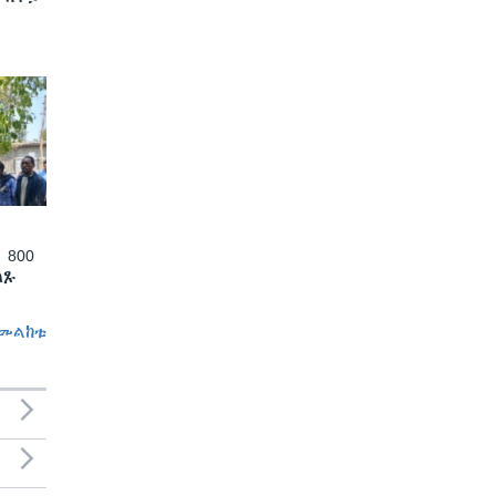
 800
ለጹ
መልከቱ