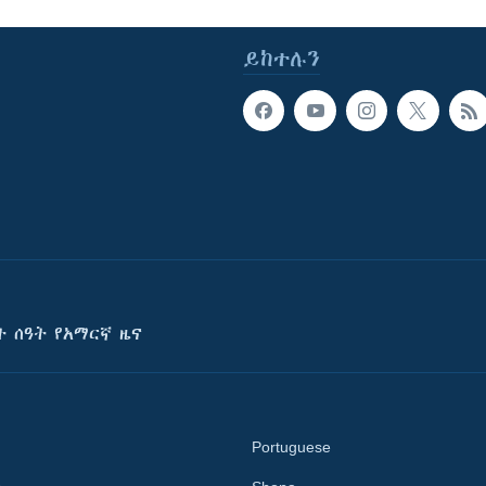
ይከተሉን
ት ሰዓት የአማርኛ ዜና
Portuguese