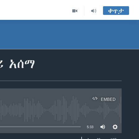
ቀጥታ
ሪ አሰማ
EMBED
able
5:33