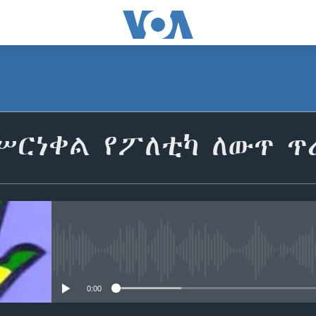
ሥርነቀል የፖለቲካ ለውጥ ጥ
No media source currently avail
0:00