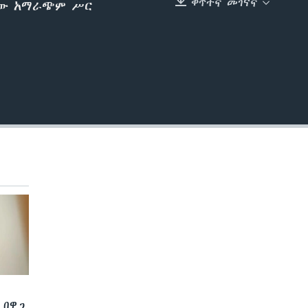
ቀጥተኛ መገናኛ
ኛው አማራጭም ሥር
EMBED
 በዋጋ