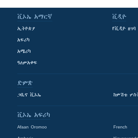
ቪኦኤ አማርኛ
ቪዲዮ
ኢትዮጵያ
የቪዲዮ ዘገባ
አፍሪካ
አሜሪካ
ዓለምአቀፍ
ድምጽ
ጋቢና ቪኦኤ
ከምሽቱ ሦስ
ቪኦኤ አፍሪካ
Afaan Oromoo
French