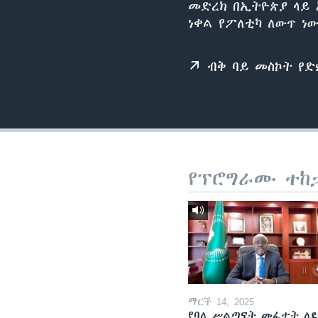
መድረክ በኢትዮጵያ ላይ
ነቀል የፖለቲካ ለውጥ ነው
ብቅ ባይ መስኮት የ
የፕሮግራሙ ተከ
ማርች 14, 2025
የባለ ሥልጣናት መፈታት ለ