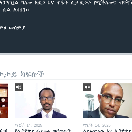
 አንዣቧል ካለው አደጋ እና ጥፋት ሊታደጋት የሚችለውና ብቸ
 ሲል አሳሰበ፡፡
ድምፅ መስምያ
ታታይ ክፍሎች
ማርች 14, 2025
ማርች 14, 2025
ደቡብ
የኢትዮጵያ ፌደራል መንግሥት
አይኤምኤፍ እና ኢትዮጵያ