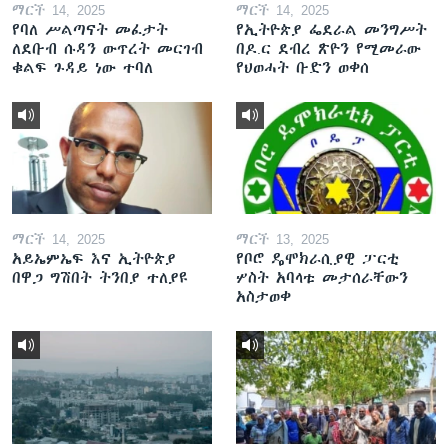
ማርች 14, 2025
ማርች 14, 2025
የባለ ሥልጣናት መፈታት
የኢትዮጵያ ፌደራል መንግሥት
ለደቡብ ሱዳን ውጥረት መርገብ
በዶ.ር ደብረ ጽዮን የሚመራው
ቁልፍ ጉዳይ ነው ተባለ
የህወሓት ቡድን ወቀሰ
ማርች 14, 2025
ማርች 13, 2025
አይኤምኤፍ እና ኢትዮጵያ
የቦሮ ዴሞክራሲያዊ ፓርቲ
በዋጋ ግሽበት ትንበያ ተለያዩ
ሦስት አባላቱ መታሰራቸውን
አስታወቀ