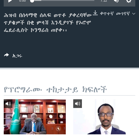
0:00
7:12
ቀጥተኛ መገናኛ
ሕዝብ በሰላማዊ ሰልፍ ወጥቶ ያቀረባቸው
ጥያቄዎች በቂ ምላሽ እንዲያገኙ የኦሮሞ
ቋንቋዎች
ፌደራሊስት ኮንግሬስ ጠየቀ፡፡
አጋሩ
የፕሮግራሙ ተከታታይ ክፍሎች