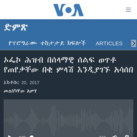
በቀላሉ
የመሥሪያ
ማገናኛዎች
ድምጽ
ዜና
ወደ
ዋናው
የፕሮግራሙ ተከታታይ ክፍሎች
ARTICLES
ስ
ኑሮ በጤንነት
ኢትዮጵያ
ይዘት
ጋቢና ቪኦኤ
እለፍ
አፍሪካ
ኦፌኮ ሕዝብ በሰላማዊ ሰልፍ ወጥቶ
ወደ
ከምሽቱ ሦስት ሰዓት የአማርኛ ዜና
ዓለምአቀፍ
የጠየቃቸው በቂ ምላሽ እንዲያገኙ አሳሰበ
ዋናው
ቪዲዮ
ይዘት
አሜሪካ
ኦክቶበር 20, 2017
እለፍ
የፎቶ መድብሎች
መካከለኛው ምሥራቅ
ወደ
መለስካቸው አምሃ
ክምችት
ዋናው
ይዘት
እለፍ
Learning English
No media source currently available
ይከተሉን