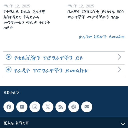
ማርች 12, 2025
ማርች 12, 2025
የትግራይ ክልል ጊዜያዊ
በሐዋሳ ዩኒቨርሲቲ ያገለገሉ 800
አስተዳደር የፌደራል
ሠራተኞች መታዳቸውን ገለጹ
መንግሥቱን ጣልቃ ገብነት
ጠየቀ
ሁሉንም ክፍሎች ይመልከቱ
የቴሌቪዥን ፕሮግራሞችን ይዩ
የራዲዮ ፕሮግራሞችን ይመልከቱ
ይከተሉን
ቪኦኤ አማርኛ