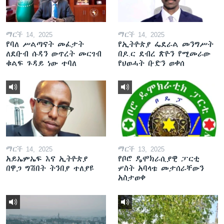
ማርች 14, 2025
ማርች 14, 2025
የባለ ሥልጣናት መፈታት
የኢትዮጵያ ፌደራል መንግሥት
ለደቡብ ሱዳን ውጥረት መርገብ
በዶ.ር ደብረ ጽዮን የሚመራው
ቁልፍ ጉዳይ ነው ተባለ
የህወሓት ቡድን ወቀሰ
ማርች 14, 2025
ማርች 13, 2025
አይኤምኤፍ እና ኢትዮጵያ
የቦሮ ዴሞክራሲያዊ ፓርቲ
በዋጋ ግሽበት ትንበያ ተለያዩ
ሦስት አባላቱ መታሰራቸውን
አስታወቀ