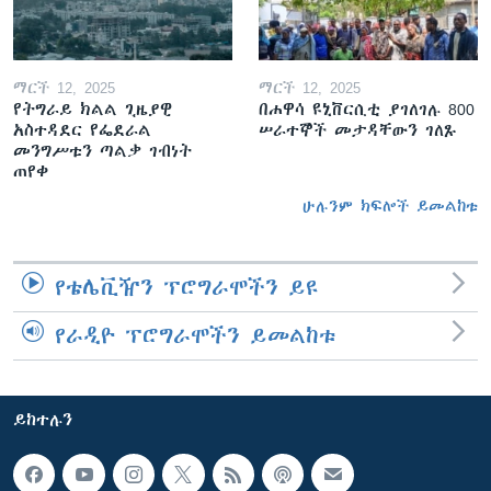
ማርች 12, 2025
ማርች 12, 2025
የትግራይ ክልል ጊዜያዊ
በሐዋሳ ዩኒቨርሲቲ ያገለገሉ 800
አስተዳደር የፌደራል
ሠራተኞች መታዳቸውን ገለጹ
መንግሥቱን ጣልቃ ገብነት
ጠየቀ
ሁሉንም ክፍሎች ይመልከቱ
የቴሌቪዥን ፕሮግራሞችን ይዩ
የራዲዮ ፕሮግራሞችን ይመልከቱ
ይከተሉን