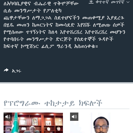
ቀጥተኛ መገናኛ
ለአካባቢያዊና ብሔራዊ ጥቅሞቻቸው
ሲሉ መንግሥታት የፖለቲካ
ጨዋታቸውን ለማጋጋል ስደተሆናችን መጠቀሚያ እያደረጉ
ቋንቋዎች
በሄዱ መጠን ከጦርነትና ከመሳደድ እየሸሹ ለሚወጡ ሰዎች
የሚሰጠው ጥገኝነትና ከለላ እየተሸረሸረ እየተሸረሸረ መሆኑን
የተባበሩት መንግሥታት ድርጅት የስደተኞች ጉዳዮች
ከፍተኛ ኮሚሽነር ፊሊፖ ግራንዲ አስጠነቀቁ።
አጋሩ
የፕሮግራሙ ተከታታይ ክፍሎች