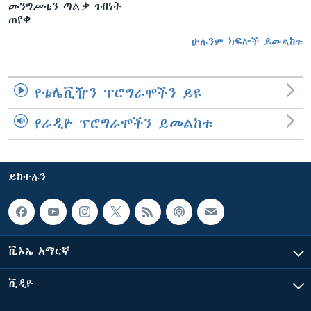
መንግሥቱን ጣልቃ ገብነት
ጠየቀ
ሁሉንም ክፍሎች ይመልከቱ
የቴሌቪዥን ፕሮግራሞችን ይዩ
የራዲዮ ፕሮግራሞችን ይመልከቱ
ይከተሉን
ቪኦኤ አማርኛ
ቪዲዮ