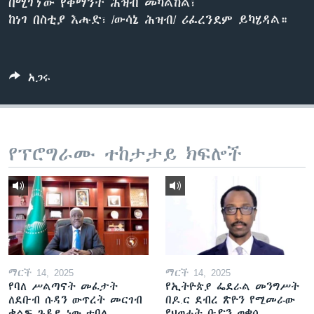
በሚገኘው የቅማንት ሕዝብ መካልከል፣
ከነገ በስቲያ እሑድ፣ /ውሳኔ ሕዝብ/ ሪፈረንደም ይካሄዳል።
ቋንቋዎች
አጋሩ
የፕሮግራሙ ተከታታይ ክፍሎች
ማርች 14, 2025
ማርች 14, 2025
የባለ ሥልጣናት መፈታት
የኢትዮጵያ ፌደራል መንግሥት
ለደቡብ ሱዳን ውጥረት መርገብ
በዶ.ር ደብረ ጽዮን የሚመራው
ቁልፍ ጉዳይ ነው ተባለ
የህወሓት ቡድን ወቀሰ