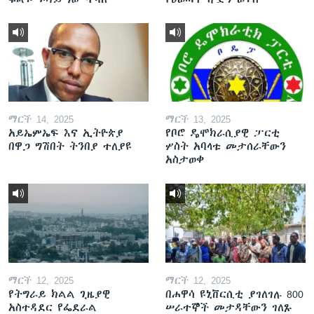
ማርች 14, 2025
ማርች 13, 2025
አይኤምኤፍ እና ኢትዮጵያ
የቦሮ ዴሞክራሲያዊ ፓርቲ
በዋጋ ግሽበት ትንበያ ተለያዩ
ሦስት አባላቱ መታሰራቸውን
አስታወቀ
ማርች 12, 2025
ማርች 12, 2025
የትግራይ ክልል ጊዜያዊ
በሐዋሳ ዩኒቨርሲቲ ያገለገሉ 800
አስተዳደር የፌደራል
ሠራተኞች መታዳቸውን ገለጹ