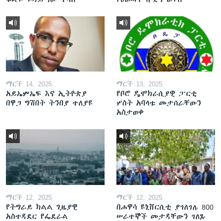
ማርች 14, 2025
ማርች 13, 2025
አይኤምኤፍ እና ኢትዮጵያ
የቦሮ ዴሞክራሲያዊ ፓርቲ
በዋጋ ግሽበት ትንበያ ተለያዩ
ሦስት አባላቱ መታሰራቸውን
አስታወቀ
ማርች 12, 2025
ማርች 12, 2025
የትግራይ ክልል ጊዜያዊ
በሐዋሳ ዩኒቨርሲቲ ያገለገሉ 800
አስተዳደር የፌደራል
ሠራተኞች መታዳቸውን ገለጹ