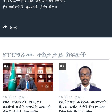
ፕሮግራማችን ስለ አፍሪካ ከተፃፉት፣
የተወሰኑትን ጨምቆ ያቀርባል።
ቋንቋዎች
አጋሩ
የፕሮግራሙ ተከታታይ ክፍሎች
ማርች 14, 2025
ማርች 14, 2025
የባለ ሥልጣናት መፈታት
የኢትዮጵያ ፌደራል መንግሥት
ለደቡብ ሱዳን ውጥረት መርገብ
በዶ.ር ደብረ ጽዮን የሚመራው
ቁልፍ ጉዳይ ነው ተባለ
የህወሓት ቡድን ወቀሰ