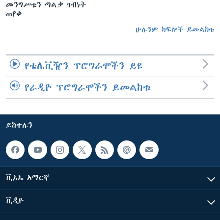
መንግሥቱን ጣልቃ ገብነት
ጠየቀ
ሁሉንም ክፍሎች ይመልከቱ
የቴሌቪዥን ፕሮግራሞችን ይዩ
የራዲዮ ፕሮግራሞችን ይመልከቱ
ይከተሉን
ቪኦኤ አማርኛ
ቪዲዮ