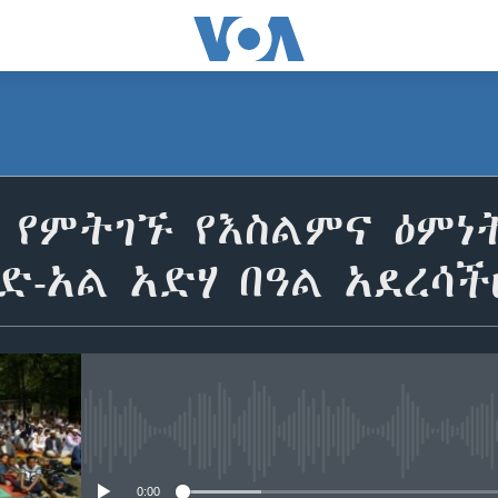
ያ የምትገኙ የእስልምና ዕም
ድ-አል አድሃ በዓል አደረሳ
No media source currently avail
0:00