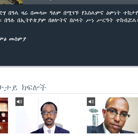
ድሃ በዓል ዛሬ በመላው ዓለም በሚገኙ የእስልምና ዕምነት ተከታ
 በዓሉ በኢትዮጵያም በፀሎትና በሶላት ሥነ ሥርዓት ተከብሯል
ድምፅ መስምያ
ታታይ ክፍሎች