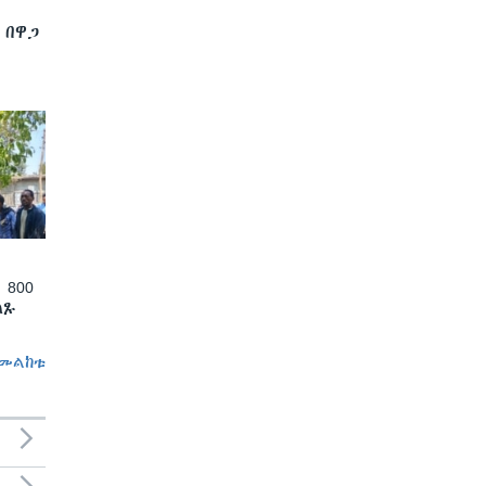
 በዋጋ
 800
ለጹ
መልከቱ