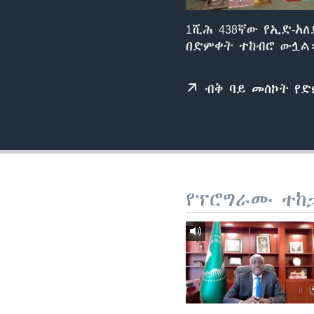
1ሺሕ 438ኛው የኢድ-አለ
በድምቀት ተከብሮ ውሏል።
ብቅ ባይ መስኮት የ
የፕሮግራሙ ተከ