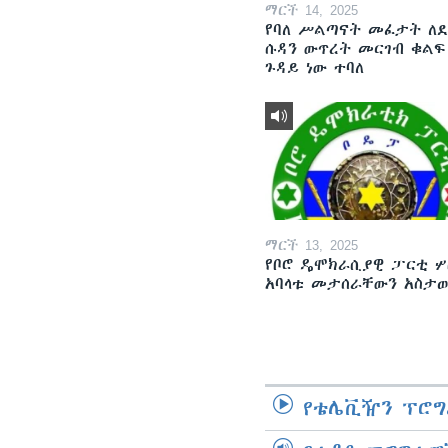
ማርች 14, 2025
የባለ ሥልጣናት መፈታት ለ
ሱዳን ውጥረት መርገብ ቁልፍ
ጉዳይ ነው ተባለ
ማርች 13, 2025
የቦሮ ዴሞክራሲያዊ ፓርቲ ሦ
አባላቱ መታሰራቸውን አስታ
የቴሌቪዥን ፕሮግ