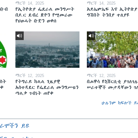
ማርች 14, 2025
ማርች 14, 2025
ደቡብ
የኢትዮጵያ ፌደራል መንግሥት
አይኤምኤፍ እና ኢትዮጵያ
በዶ.ር ደብረ ጽዮን የሚመራው
ግሽበት ትንበያ ተለያዩ
የህወሓት ቡድን ወቀሰ
ማርች 12, 2025
ማርች 12, 2025
ስት
የትግራይ ክልል ጊዜያዊ
በሐዋሳ ዩኒቨርሲቲ ያገለገሉ
ወቀ
አስተዳደር የፌደራል መንግሥቱን
ሠራተኞች መታዳቸውን ገ
ጣልቃ ገብነት ጠየቀ
ሁሉንም ክፍሎች ይ
ራሞችን ይዩ