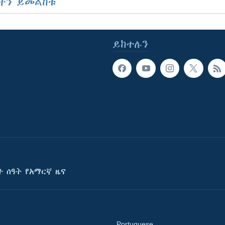
ችን ይመልከቱ
ይከተሉን
ት ሰዓት የአማርኛ ዜና
Portuguese