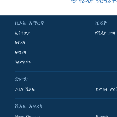
የራዲዮ ፕሮግራሞ
ቪኦኤ አማርኛ
ቪዲዮ
ኢትዮጵያ
የቪዲዮ ዘገባ
አፍሪካ
አሜሪካ
ዓለምአቀፍ
ድምጽ
ጋቢና ቪኦኤ
ከምሽቱ ሦስ
ቪኦኤ አፍሪካ
Afaan Oromoo
French