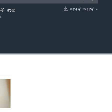
ቀጥተኛ መገናኛ
ዮች ዘንድ
EMBED
።