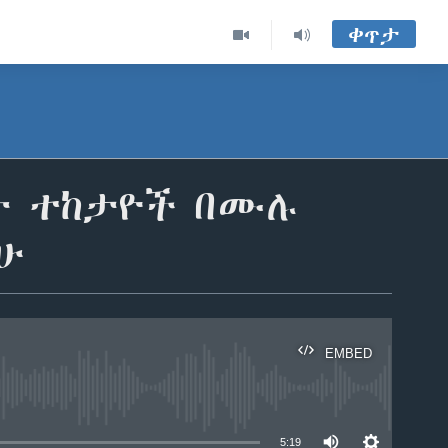
ቀጥታ
ነት ተከታዮች በሙሉ
ችሁ
EMBED
able
5:19