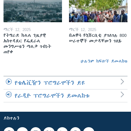
ማርች 12, 2025
ማርች 12, 2025
የትግራይ ክልል ጊዜያዊ
በሐዋሳ ዩኒቨርሲቲ ያገለገሉ 800
አስተዳደር የፌደራል
ሠራተኞች መታዳቸውን ገለጹ
መንግሥቱን ጣልቃ ገብነት
ጠየቀ
ሁሉንም ክፍሎች ይመልከቱ
የቴሌቪዥን ፕሮግራሞችን ይዩ
የራዲዮ ፕሮግራሞችን ይመልከቱ
ይከተሉን