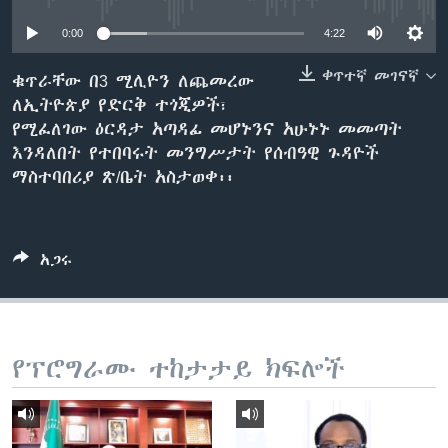
0:00
4:22
ቋንቋዎች
ቀጥተኛ መገናኛ
ቁጥራቸው በ3 ሚሊዮን ለጨመረው
ለኢትዮጵያ የድርቅ ተጎጂዎች፣
የሚፈለገው ዕርዳታ አጣዳፊ መሆኑንና አሁኑኑ መመጣት
እንዳለበት የተበባሩት መንግሥታት የሰብዓዊ ጉዳዮች
ማስተባበሪያ ጽ/ቤት አስታወቀ፡፡
አጋሩ
የፕሮግራሙ ተከታታይ ክፍሎች