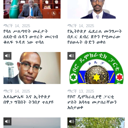
ማርች 14, 2025
ማርች 14, 2025
የባለ ሥልጣናት መፈታት
የኢትዮጵያ ፌደራል መንግሥት
ለደቡብ ሱዳን ውጥረት መርገብ
በዶ.ር ደብረ ጽዮን የሚመራው
ቁልፍ ጉዳይ ነው ተባለ
የህወሓት ቡድን ወቀሰ
ማርች 14, 2025
ማርች 13, 2025
አይኤምኤፍ እና ኢትዮጵያ
የቦሮ ዴሞክራሲያዊ ፓርቲ
በዋጋ ግሽበት ትንበያ ተለያዩ
ሦስት አባላቱ መታሰራቸውን
አስታወቀ