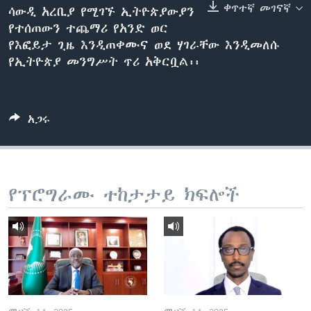
ቀጥተኛ መገናኛ
ሳውዲ አረቢያ የሚገኙ ኢትዮጵያውያን
የተሰጠውን ተጨማሪ የአንድ ወር
የእፎይታ ጊዜ እንዲጠቀሙና ወደ ሃገራቸው እንዲመለሱ
ቋንቋዎች
የኢትዮጵያ መንግሥት ጥሪ አቅርቧል፡፡
አጋሩ
የፕሮግራሙ ተከታታይ ክፍሎች