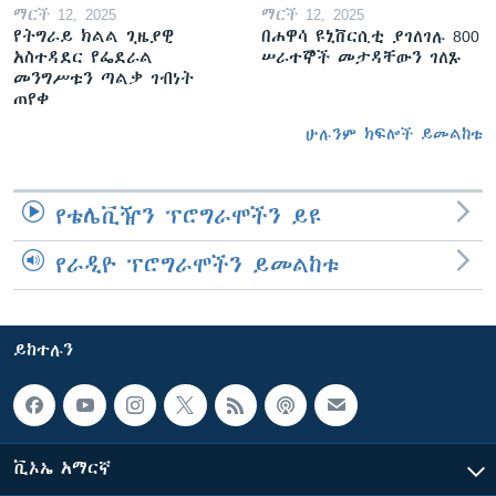
ማርች 12, 2025
ማርች 12, 2025
የትግራይ ክልል ጊዜያዊ
በሐዋሳ ዩኒቨርሲቲ ያገለገሉ 800
አስተዳደር የፌደራል
ሠራተኞች መታዳቸውን ገለጹ
መንግሥቱን ጣልቃ ገብነት
ጠየቀ
ሁሉንም ክፍሎች ይመልከቱ
የቴሌቪዥን ፕሮግራሞችን ይዩ
የራዲዮ ፕሮግራሞችን ይመልከቱ
ይከተሉን
ቪኦኤ አማርኛ