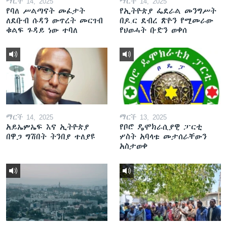
ማርች 14, 2025
ማርች 14, 2025
የባለ ሥልጣናት መፈታት
የኢትዮጵያ ፌደራል መንግሥት
ለደቡብ ሱዳን ውጥረት መርገብ
በዶ.ር ደብረ ጽዮን የሚመራው
ቁልፍ ጉዳይ ነው ተባለ
የህወሓት ቡድን ወቀሰ
ማርች 14, 2025
ማርች 13, 2025
አይኤምኤፍ እና ኢትዮጵያ
የቦሮ ዴሞክራሲያዊ ፓርቲ
በዋጋ ግሽበት ትንበያ ተለያዩ
ሦስት አባላቱ መታሰራቸውን
አስታወቀ