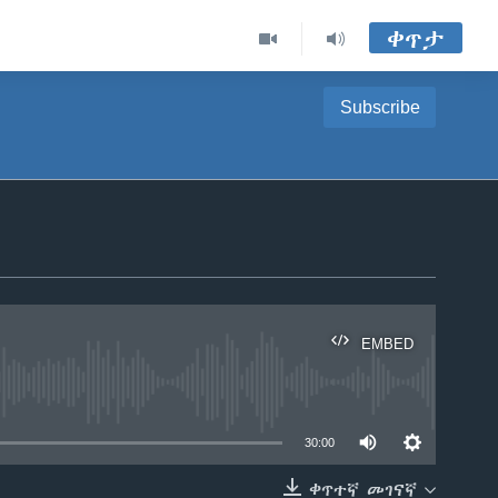
ቀጥታ
Subscribe
EMBED
able
30:00
ቀጥተኛ መገናኛ