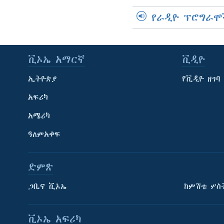
የራዲዮ ፕሮግራሞ
ቪኦኤ አማርኛ
ቪዲዮ
ኢትዮጵያ
የቪዲዮ ዘገባ
አፍሪካ
አሜሪካ
ዓለምአቀፍ
ድምጽ
ጋቢና ቪኦኤ
ከምሽቱ ሦስ
ቪኦኤ አፍሪካ