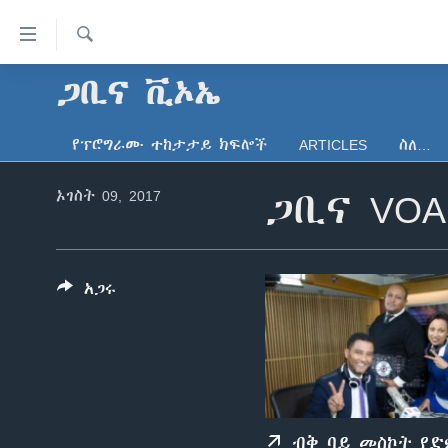
በቀላሉ
የመሥሪያ
ማገናኛዎች
ፈልግ
ጋቢና ቪኦኤ
ዜና
ወደ
ኑሮ በጤንነት
ኢትዮጵያ
ዋናው
የፕሮግራሙ ተከታታይ ክፍሎች
ARTICLES
ስለ…
ይዘት
ጋቢና ቪኦኤ
አፍሪካ
እለፍ
ኦገስት 09, 2017
ጋቢና VOA
ከምሽቱ ሦስት ሰዓት የአማርኛ ዜና
ዓለምአቀፍ
ወደ
ዋናው
ቪዲዮ
አሜሪካ
ይዘት
የፎቶ መድብሎች
መካከለኛው ምሥራቅ
እለፍ
አጋሩ
ወደ
ክምችት
ዋናው
ይዘት
እለፍ
ብቅ ባይ መስኮት የ