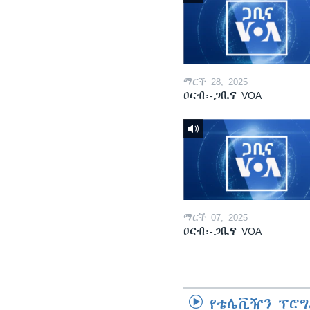
ማርች 28, 2025
ዐርብ፡-ጋቢና VOA
ማርች 07, 2025
ዐርብ፡-ጋቢና VOA
የቴሌቪዥን ፕሮግ