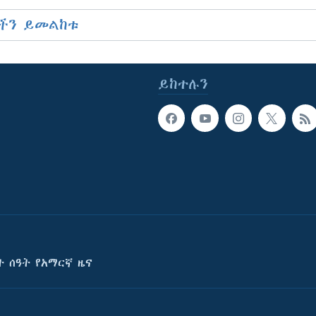
ችን ይመልከቱ
ይከተሉን
ት ሰዓት የአማርኛ ዜና