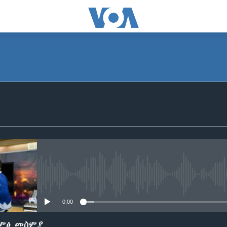
SUBSCRIBE
ይድረሰኝ / ይላክልኝ
No media source currently avail
0:00
ድምፅ መስምያ