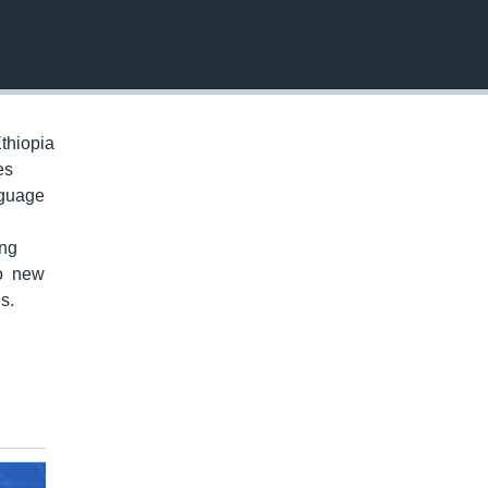
EMBED
thiopia
es
nguage
ung
to new
s.