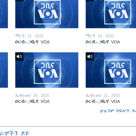
ማርች 21, 2025
ማርች 14, 2025
ዐርብ፡-ጋቢና VOA
ዐርብ፡-ጋቢና VOA
ፌብሩወሪ 28, 2025
ፌብሩወሪ 21, 2025
ዐርብ፡-ጋቢና VOA
ዐርብ፡-ጋቢና VOA
ሁሉንም ክፍሎች ይ
ራሞችን ይዩ